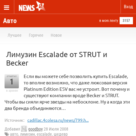
Вход
Авто
в мою ленту
3157
Лучшее
Горячее
Новое
Лимузин Escalade от STRUT и
Becker
Если вы можете себе позволить купить Escalade,
отметил
1
то вполне возможно, что даже люксовая версия
Platinum Edition ESV вас не устроит. Вот почему и
в архиве
существуют компании вроде Becker и STRUT.
Чтобы вы сияли ярче звезды на небосклоне. Ну а когда эти
два бренда объединяются…
Источник:
cadillac.4colesa.ru/news/799.h...
Добавил
goodboy
28 Июля 2008
авто
,
лимузин
,
escalade
,
шедевр