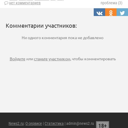
нет комментариев
проблема (3)
Комментарии участников:
Ни одного комментария пока не добавлено
Войдите
или
станьте участником
, чтобы комментировать
News2.ru
:
О сервисе
|
Статистика
| admin@news2.ru
18+