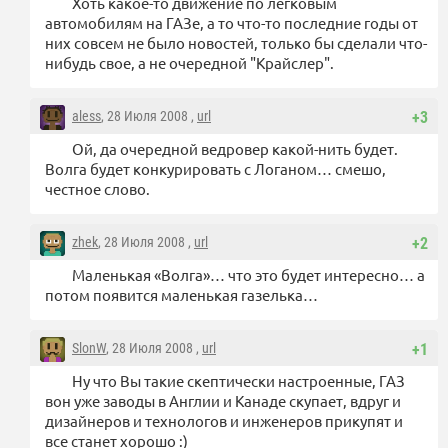
Хоть какое-то движение по легковым
автомобилям на ГАЗе, а то что-то последние годы от
них совсем не было новостей, только бы сделали что-
нибудь свое, а не очередной "Крайслер".
aless
, 28 Июля 2008 ,
url
+3
Ой, да очередной ведровер какой-нить будет.
Волга будет конкурировать с Логаном… смешо,
честное слово.
zhek
, 28 Июля 2008 ,
url
+2
Маленькая «Волга»… что это будет интересно… а
потом появится маленькая газелька…
SlonW
, 28 Июля 2008 ,
url
+1
Ну что Вы такие скептически настроенные, ГАЗ
вон уже заводы в Англии и Канаде скупает, вдруг и
дизайнеров и технологов и инженеров прикупят и
все станет хорошо :)