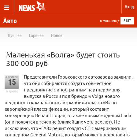
Вход
Авто
в мою ленту
3157
Лучшее
Горячее
Новое
Маленькая «Волга» будет стоить
300 000 руб
Представители Горьковского автозавода заявили,
отметили
15
что они собираются создать совместное
предприятие с иностранным партнером для
в архиве
выпуска в России под брендом Volga нового
недорогого компактного автомобиля класса «В» по
европейской классификации, который составит
конкуренцию Renault Logan, а также новым моделям Lada
(они появятся в течение ближайших четырех лет). Не
исключено, что «ГАЗ» решит создать СП с американским
концерном General Motors, который может предоставить