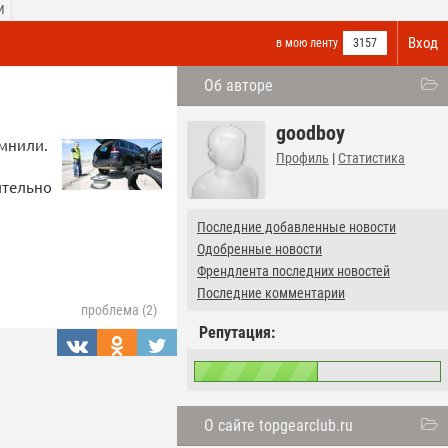
И
Вход
в мою ленту
3157
Об авторе
goodboy
омнили.
Профиль
|
Статистика
ительно
Последние добавленные новости
Одобренные новости
Френдлента последних новостей
Последние комментарии
проблема (2)
Репутация:
О сайте topgearclub.ru