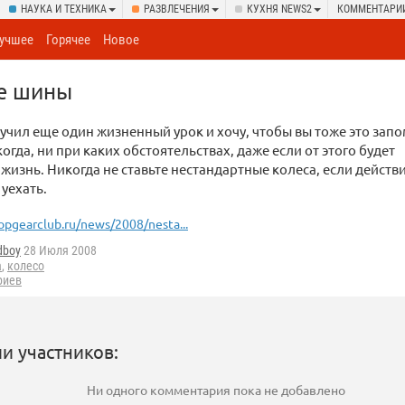
НАУКА И ТЕХНИКА
РАЗВЛЕЧЕНИЯ
КУХНЯ NEWS2
КОММЕНТАРИ
учшее
Горячее
Новое
е шины
учил еще один жизненный урок и хочу, чтобы вы тоже это зап
когда, ни при каких обстоятельствах, даже если от этого будет
 жизнь. Никогда не ставьте нестандартные колеса, если действ
 уехать.
opgearclub.ru/news/2008/nesta...
dboy
28 Июля 2008
а
,
колесо
риев
и участников:
Ни одного комментария пока не добавлено