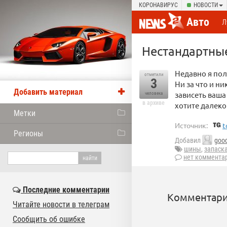
КОРОНАВИРУС
НОВОСТИ
Авто
Л
Нестандартны
Недавно я пол
отметили
3
Ни за что и ни
Добавить материал
зависеть ваша
человека
в архиве
хотите далеко
Метки
Источник:
t
Регионы
Добавил
goo
шины
,
запаск
нет коммента
Последние комментарии
Комментари
Читайте новости в телеграм
Сообщить об ошибке