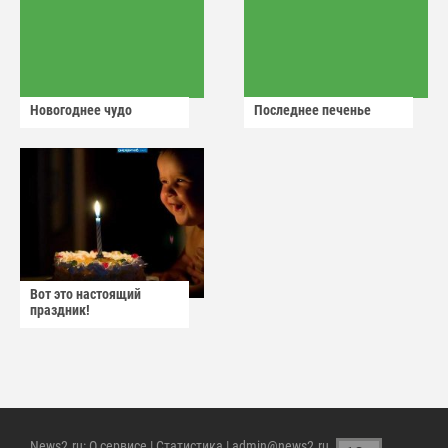
Новогоднее чудо
Последнее печенье
Вот это настоящий
праздник!
News2.ru
:
О сервисе
|
Статистика
| admin@news2.ru