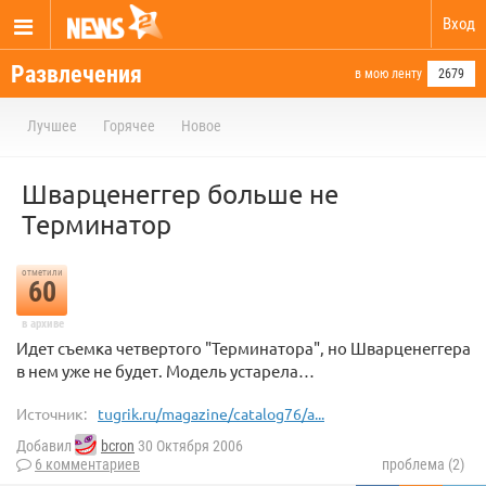
Вход
Развлечения
в мою ленту
2679
Лучшее
Горячее
Новое
Шварценеггер больше не
Терминатор
отметили
60
в архиве
Идет съемка четвертого "Терминатора", но Шварценеггера
в нем уже не будет. Модель устарела…
Источник:
tugrik.ru/magazine/catalog76/a...
Добавил
bcron
30 Октября 2006
6 комментариев
проблема (2)