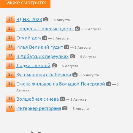
Также смотрите:
ВДНХ, 2023
25
— 5 Августа
Полдень. Полевые цветы
25
— 5 Августа
Отчий дом
25
— 5 Августа
Илья Великий гудит
25
— 5 Августа
В Арбатских переулках
25
— 5 Августа
Лодка с ветлой
25
— 5 Августа
Куст малины с бабочкой
25
— 5 Августа
Смена жильцов на Большой Печерской
25
— 5
Августа
Волшебная синева
25
— 5 Августа
Интерьер ресторана
25
— 5 Августа