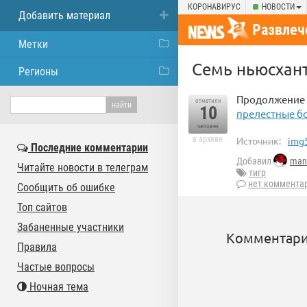
КОРОНАВИРУС
НОВОСТИ
Добавить материал
Развлеч
Метки
Семь ньюсхант
Регионы
Продолжение 
отметили
10
прелестные б
человек
в архиве
Источник:
img5
Последние комментарии
Добавил
man
Читайте новости в телеграм
тигр
нет коммента
Сообщить об ошибке
Топ сайтов
Забаненные участники
Комментари
Правила
Частые вопросы
Ночная тема