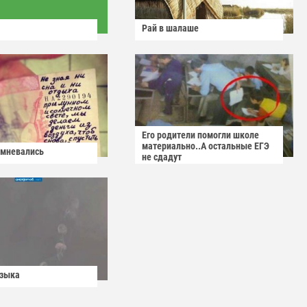
Рай в шалаше
Его родители помогли школе
материально..А остальные ЕГЭ
омневались
не сдадут
узыка