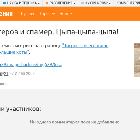
НАУКА И ТЕХНИКА
РАЗВЛЕЧЕНИЯ
КУХНЯ NEWS2
КОММЕНТАРИ
ения
Лучшее
Горячее
Новое
еров и спамер. Цыпа-цыпа-цыпа!
темы смотрите на странице
"Тигры — всего лишь
ольшие коты"
.
29.imageshack.us/img529/63...
ny21
27 Июля 2008
риев
и участников:
Ни одного комментария пока не добавлено