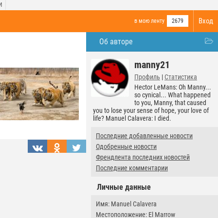
И
Вход
в мою ленту
2679
Об авторе
manny21
Профиль
|
Статистика
Hector LeMans: Oh Manny...
so cynical... What happened
to you, Manny, that caused
you to lose your sense of hope, your love of
life? Manuel Calavera: I died.
Последние добавленные новости
Одобренные новости
Френдлента последних новостей
Последние комментарии
Личные данные
Имя: Manuel Calavera
Местоположение: El Marrow