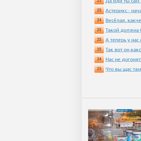
Да иди ты сам
25
Астерикс - нач
25
Весёлая, какч
24
Такой должна 
25
А теперь у нас
25
Так вот он ка
25
Нас не догонят
24
Что вы щас там
25