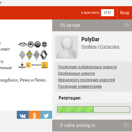
И
Вход
в мою ленту
3157
Об авторе
PolyDar
з
Профиль
|
Статистика
оляет
го
венные
Последние добавленные новости
Одобренные новости
ицубиси, Рено и Пежо.
Френдлента последних новостей
Последние комментарии
Репутация:
О сайте polylog.ru