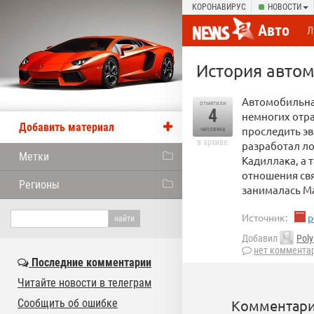
КОРОНАВИРУС
НОВОСТИ
Авто
Л
История автом
Автомобильная
отметили
4
немногих отра
Добавить материал
проследить э
человека
в архиве
разработал ло
Метки
Кадиллака, а 
отношения свя
Регионы
занималась Ма
Источник:
p
Добавил
Poly
нет коммента
Последние комментарии
Читайте новости в телеграм
Сообщить об ошибке
Комментари