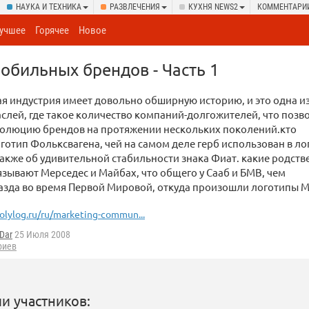
НАУКА И ТЕХНИКА
РАЗВЛЕЧЕНИЯ
КУХНЯ NEWS2
КОММЕНТАРИ
учшее
Горячее
Новое
обильных брендов - Часть 1
 индустрия имеет довольно обширную историю, и это одна и
слей, где такое количество компаний-долгожителей, что позв
волюцию брендов на протяжении нескольких поколений.кто
готип Фольксвагена, чей на самом деле герб использован в ло
также об удивительной стабильности знака Фиат. какие родст
зывают Мерседес и Майбах, что общего у Сааб и БМВ, чем
зда во время Первой Мировой, откуда произошли логотипы М
olylog.ru/ru/marketing-commun...
Dar
25 Июля 2008
риев
и участников: