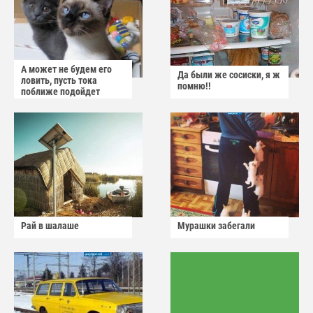
А может не будем его
Да были же сосиски, я ж
ловить, пусть тока
помню!!
поближе подойдет
Рай в шалаше
Мурашки забегали