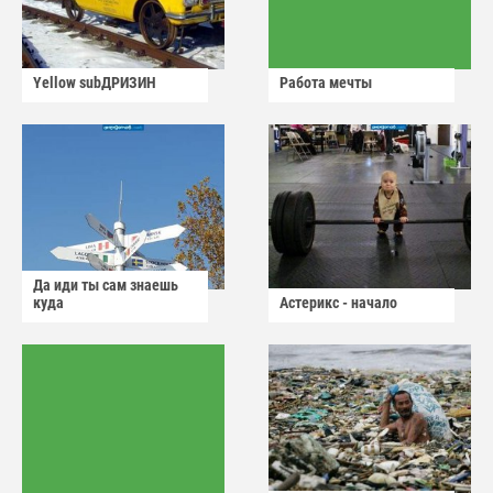
Yellow subДРИЗИН
Работа мечты
Да иди ты сам знаешь
куда
Астерикс - начало