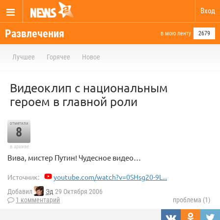
Вход
Развлечения
в мою ленту
2679
Лучшее
Горячее
Новое
Видеоклип с национальным
героем в главной роли
отметили
8
в архиве
Вива, мистер Путин! Чудесное видео…
Источник:
youtube.com/watch?v=0SHsg20-9L...
Добавил
Эд
29 Октября 2006
1 комментарий
проблема (1)