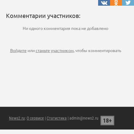
Комментарии участников:
Ни одного комментария пока не добавлено
Войдите
или
станьте участником
, чтобы комментировать
News2.ru
:
О сервисе
|
Статистика
| admin@news2.ru
18+