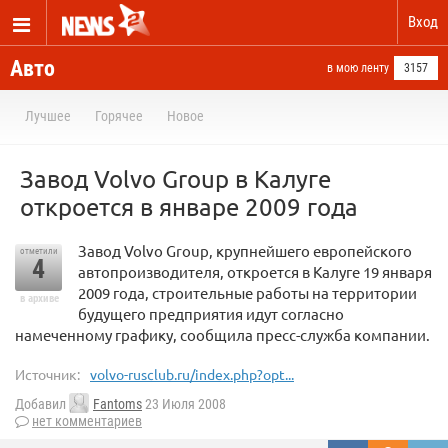
Вход
Авто
в мою ленту
3157
Лучшее
Горячее
Новое
Завод Volvo Group в Калуге
откроется в январе 2009 года
Завод Volvo Group, крупнейшего европейского
отметили
4
автопроизводителя, откроется в Калуге 19 января
2009 года, строительные работы на территории
в архиве
будущего предприятия идут согласно
намеченному графику, сообщила пресс-служба компании.
Источник:
volvo-rusclub.ru/index.php?opt...
Добавил
Fantoms
23 Июля 2008
нет комментариев