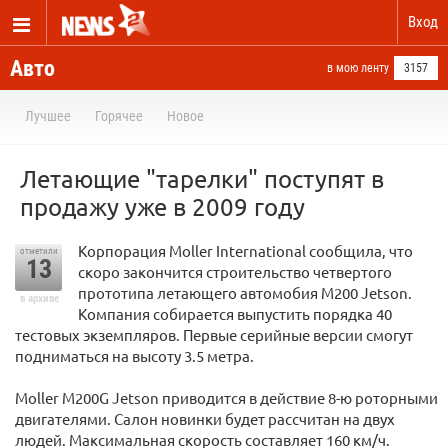
Вход
Авто
в мою ленту
3157
Лучшее
Горячее
Новое
Летающие "тарелки" поступят в
продажу уже в 2009 году
Корпорация Moller International сообщила, что
отметили
13
скоро закончится строительство четвертого
прототипа летающего автомобия M200 Jetson.
в архиве
Компания собирается выпустить порядка 40
тестовых экземпляров. Первые серийные версии смогут
подниматься на высоту 3.5 метра.
Moller M200G Jetson приводится в действие 8-ю роторными
двигателями. Салон новинки будет рассчитан на двух
людей. Максимальная скорость составляет 160 км/ч.