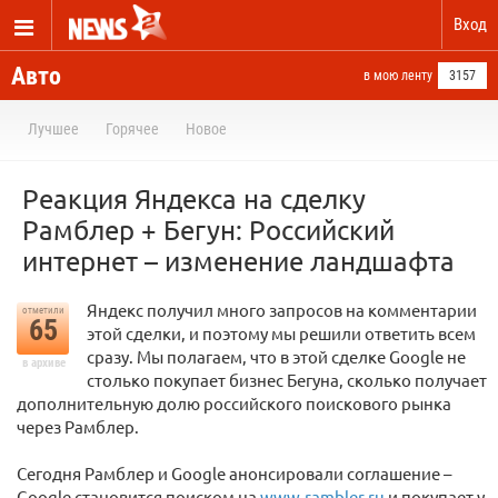
Вход
Авто
в мою ленту
3157
Лучшее
Горячее
Новое
Реакция Яндекса на сделку
Рамблер + Бегун: Российский
интернет – изменение ландшафта
Яндекс получил много запросов на комментарии
отметили
65
этой сделки, и поэтому мы решили ответить всем
сразу. Мы полагаем, что в этой сделке Google не
в архиве
столько покупает бизнес Бегуна, сколько получает
дополнительную долю российского поискового рынка
через Рамблер.
Сегодня Рамблер и Google анонсировали соглашение –
Google становится поиском на
www.rambler.ru
и покупает у