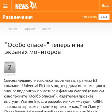
Вход
Развлечения
в мою ленту
2679
Лучшее
Горячее
Новое
"Особо опасен" теперь и на
экранах мониторов
отметили
2
в архиве
Совсем недавно, несколько часов назад, в рамках Е3
компания Universal Pictures подтвердила информацию о
анонсе видеоигры по мотивам фильма Wanted (в нашем
кинопрокате "Особо опасен"). Издателем проекта
выступит Warner Bros., а разработчиком — студия GRIN,
знакомая игрокам по таким проектам как, Tom Clancy's:
Ghost Recon Advanced Warfighter и грядущему Bionic