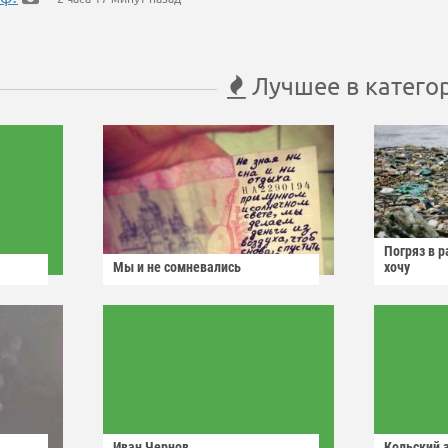
Лучшее в катего
Погряз в р
Мы и не сомневались
хочу
Иван Чернов
Кольский 