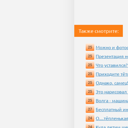
Также смотрите:
Можно и фотос
25
Презентация 
25
Что уставился?
25
Приходите тёт
25
Однако, самец!
25
Это нарисовал
25
Волга - машин
25
Бесплатный ин
27
О....тёпленькая
24
Куда летим ш
24