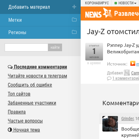
КОРОНАВИРУС
НОВОСТИ
Добавить материал
Развлеч
Метки
Jay-Z отомстил
Регионы
Рэппер Jay-Z 
отметил
1
Великобритани
человек
в архиве
Источник:
m
Последние комментарии
Добавил
Car
Читайте новости в телеграм
1 комментари
Сообщить об ошибке
Топ сайтов
Комментари
Забаненные участники
Правила
Grinder
, 1
Частые вопросы
Вообще 
Ночная тема
крупне