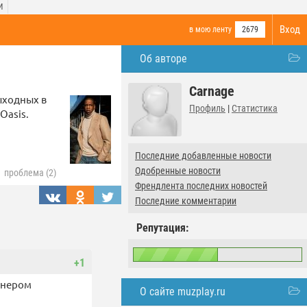
И
Вход
в мою ленту
2679
Об авторе
Carnage
ыходных в
Профиль
|
Статистика
Oasis.
Последние добавленные новости
Одобренные новости
проблема (2)
Френдлента последних новостей
Последние комментарии
Репутация:
+1
йнером
О сайте muzplay.ru