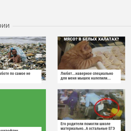
рии
аботе по самое не
Любят...наверное специально
для меня мышек налепили...
Его родители помогли школе
материально..А остальные ЕГЭ
ашкрофтин