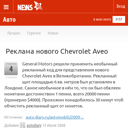
Вход
Авто
в мою ленту
3157
Лучшее
Горячее
Новое
Реклама нового Chevrolet Aveo
General Motors решили применить необычный
отметили
4
рекламный ход для представления нового
Chevrolet Aveo в Великобритании. Рекламный
в архиве
щит площадью 6 кв. метров был установлен в
Лондоне. Самое необычное в нём то, что он был обклеен
монетами достоинством 1 пенни, всего 20000 пенни
(примерно $4000). Прохожим понадобилось 30 минут чтоб
обчистить рекламный щит от монеток.
Источник:
auto-diary.ru/avtomobili/2009-...
Добавил
autodiary
15 Июля 2008