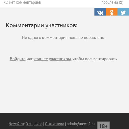
нет комментариев
проблема (2)
Комментарии участников:
Ни одного комментария пока не добавлено
Войдите
или
станьте участником
, чтобы комментировать
News2.ru
:
О сервисе
|
Статистика
| admin@news2.ru
18+