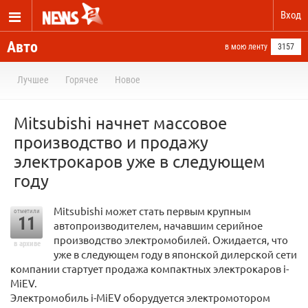
Вход
Авто
в мою ленту
3157
Лучшее
Горячее
Новое
Mitsubishi начнет массовое
производство и продажу
электрокаров уже в следующем
году
Mitsubishi может стать первым крупным
отметили
11
автопроизводителем, начавшим серийное
производство электромобилей. Ожидается, что
в архиве
уже в следующем году в японской дилерской сети
компании стартует продажа компактных электрокаров i-
MiEV.
Электромобиль i-MiEV оборудуется электромотором