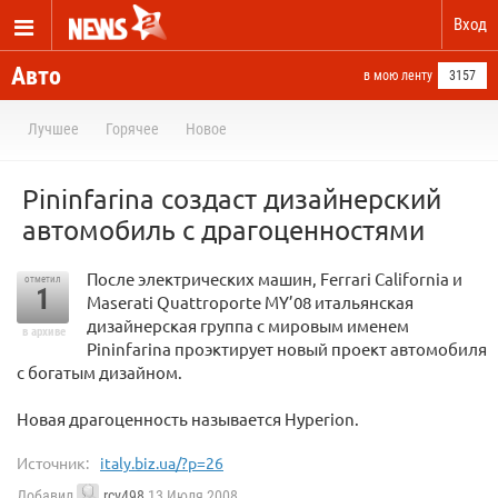
Вход
Авто
в мою ленту
3157
Лучшее
Горячее
Новое
Pininfarina создаст дизайнерский
автомобиль с драгоценностями
После электрических машин, Ferrari California и
отметил
1
Maserati Quattroporte MY’08 итальянская
дизайнерская группа с мировым именем
в архиве
Pininfarina проэктирует новый проект автомобиля
с богатым дизайном.
Новая драгоценность называется Hyperion.
Источник:
italy.biz.ua/?p=26
Добавил
rcv498
13 Июля 2008