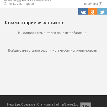
нет комментариев
проблема (3)
Комментарии участников:
Ни одного комментария пока не добавлено
Войдите
или
станьте участником
, чтобы комментировать
News2.ru
:
О сервисе
|
Статистика
| admin@news2.ru
18+