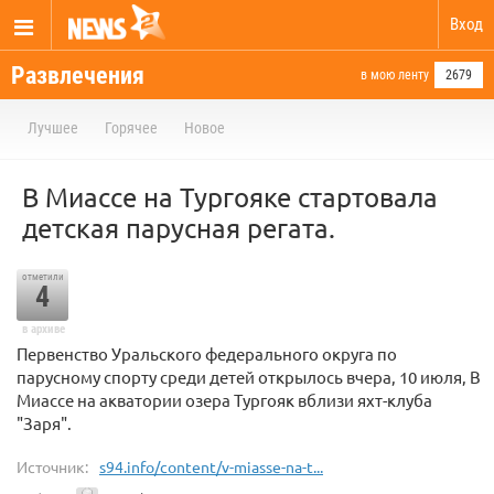
Вход
Развлечения
в мою ленту
2679
Лучшее
Горячее
Новое
В Миассе на Тургояке стартовала
детская парусная регата.
отметили
4
в архиве
Первенство Уральского федерального округа по
парусному спорту среди детей открылось вчера, 10 июля, В
Миассе на акватории озера Тургояк вблизи яхт-клуба
"Заря".
Источник:
s94.info/content/v-miasse-na-t...