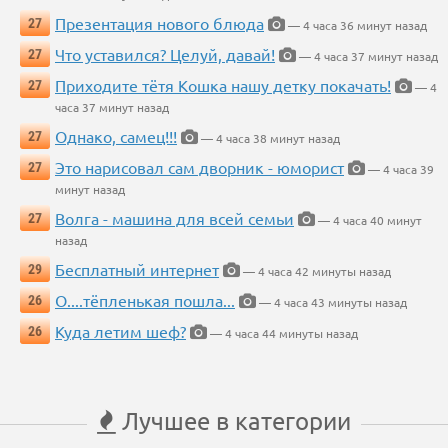
Презентация нового блюда
27
— 4 часа 36 минут назад
Что уставился? Целуй, давай!
27
— 4 часа 37 минут назад
Приходите тётя Кошка нашу детку покачать!
27
— 4
часа 37 минут назад
Однако, самец!!!
27
— 4 часа 38 минут назад
Это нарисовал сам дворник - юморист
27
— 4 часа 39
минут назад
Волга - машина для всей семьи
27
— 4 часа 40 минут
назад
Бесплатный интернет
29
— 4 часа 42 минуты назад
О....тёпленькая пошла...
26
— 4 часа 43 минуты назад
Куда летим шеф?
26
— 4 часа 44 минуты назад
Лучшее в категории