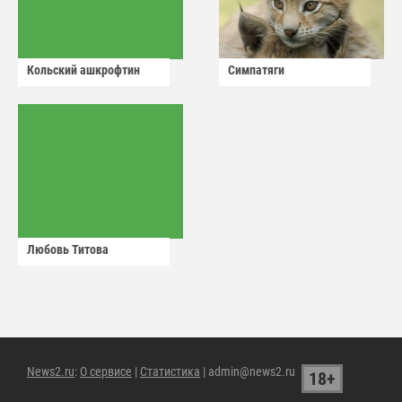
Кольский ашкрофтин
Симпатяги
Любовь Титова
News2.ru
:
О сервисе
|
Статистика
| admin@news2.ru
18+