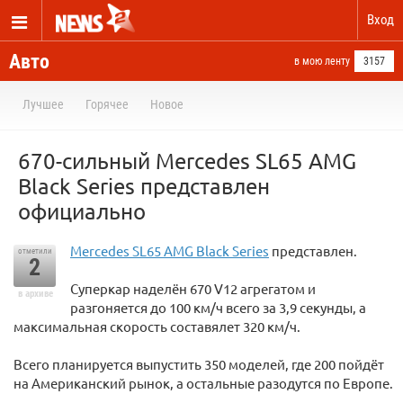
Вход
Авто
в мою ленту
3157
Лучшее
Горячее
Новое
670-сильный Mercedes SL65 AMG
Black Series представлен
официально
Mercedes SL65 AMG Black Series
представлен.
отметили
2
Суперкар наделён 670 V12 агрегатом и
в архиве
разгоняется до 100 км/ч всего за 3,9 секунды, а
максимальная скорость составялет 320 км/ч.
Всего планируется выпустить 350 моделей, где 200 пойдёт
на Американский рынок, а остальные разодутся по Европе.