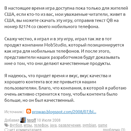
В настоящее время игра доступна пока только для жителей
США, если кто-то из вас, мои уважаемые читатели, живет в
США, вы можете скачать эту игру, отправив текст QB на
номер 82174 со своего мобильного телефона.
Скажу честно, я играл и в эту игру, играл так же в тот
продукт компании MobStudio, который позиционируется
как игра для мобильных телефонов. И после этого,
представители наших разработчиков будут доказывать
мне о том, что они делают качественные продукты.
Я надеюсь, что придет время и вкус, вкус качества и
хорошего контента все же привьется нашим
пользователям. Благо, что компания, в которой я работаю
очень активно стремится к тому, чтобы контента было
больше, но он был качественный.
Источник:
prowap.blogspot.com/2008/07/bl...
Добавил
teroff
10 Июля 2008
футбол
,
игры
,
телефон
,
java
,
развлечения
,
symbian
,
game
нет комментариев
проблема (3)