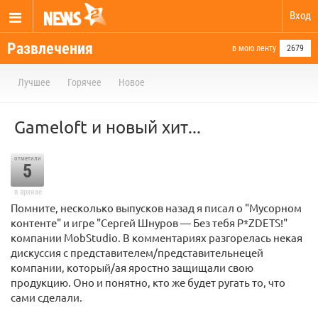
Вход
Развлечения
в мою ленту
2679
Лучшее
Горячее
Новое
Gameloft и новый хит...
отметили
5
в архиве
Помните, несколько выпусков назад я писал о "Мусорном
контенте" и игре "Сергей Шнуров — Без тебя P*ZDETS!"
компании MobStudio. В комментариях разгорелась некая
дискуссия с представителем/представительнецей
компании, который/ая яростно защищали свою
продукцию. Оно и понятно, кто же будет ругать то, что
сами сделали.