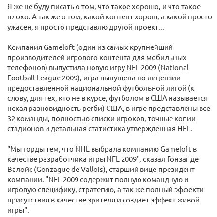
Я же не буду писать о том, что такое хорошо, и что такое
плохо. А так же о том, какой контент хорош, а какой просто
ужасен, я просто представлю другой проект...
Компания Gameloft (один из самых крупнейший
производителей игрового контента для мобильных
телефонов) выпустила новую игру NFL 2009 (National
Football League 2009), игра выпущена по лицензии
предоставленной национальной футбольной лигой (к
слову, для тех, кто не в курсе, футболом в США называется
некая разновидность регби) США, в игре представлены все
32 команды, полностью списки игроков, точные копии
стадионов и детальная статистика утвержденная HFL.
"Мы горды тем, что NHL выбрала компанию Gameloft в
качестве разработчика игры NFL 2009", сказал Гонзаг де
Валойс (Gonzague de Vallois), старший вице-президент
компании. "NFL 2009 содержит полную командную и
игровую специфику, стратегию, а так же полный эффекти
присутствия в качестве зрителя и создает эффект живой
игры".