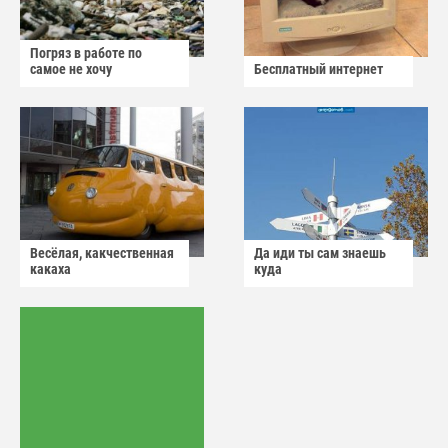
Погряз в работе по
самое не хочу
Бесплатный интернет
Весёлая, какчественная
Да иди ты сам знаешь
какаха
куда