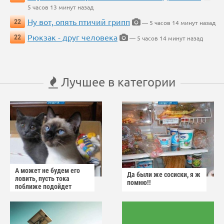
5 часов 13 минут назад
Ну вот, опять птичий грипп
22
— 5 часов 14 минут назад
Рюкзак - друг человека
22
— 5 часов 14 минут назад
Лучшее в категории
А может не будем его
Да были же сосиски, я ж
ловить, пусть тока
помню!!
поближе подойдет