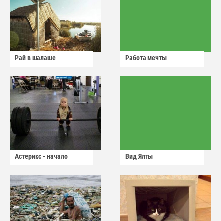
Рай в шалаше
Работа мечты
Астерикс - начало
Вид Ялты