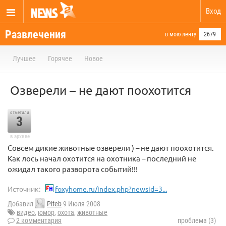
Вход
Развлечения
в мою ленту
2679
Лучшее
Горячее
Новое
Озверели – не дают поохотится
отметили
3
в архиве
Совсем дикие животные озверели ) – не дают поохотится.
Как лось начал охотится на охотника – последний не
ожидал такого разворота событий!!!
Источник:
foxyhome.ru/index.php?newsid=3...
Добавил
Piteb
9 Июля 2008
видео
,
юмор
,
охота
,
животные
2 комментария
проблема (3)