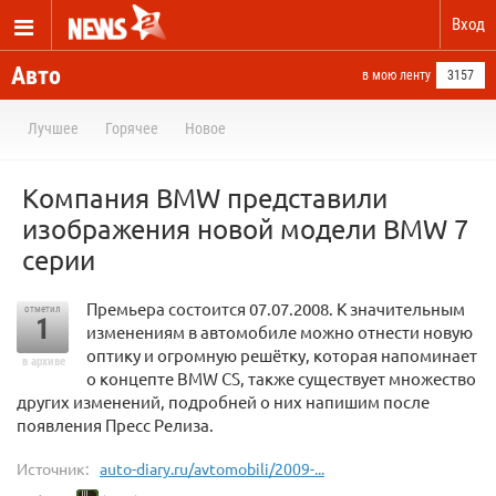
Вход
Авто
в мою ленту
3157
Лучшее
Горячее
Новое
Компания BMW представили
изображения новой модели BMW 7
серии
Премьера состоится 07.07.2008. К значительным
отметил
1
изменениям в автомобиле можно отнести новую
оптику и огромную решётку, которая напоминает
в архиве
о концепте BMW CS, также существует множество
других изменений, подробней о них напишим после
появления Пресс Релиза.
Источник:
auto-diary.ru/avtomobili/2009-...