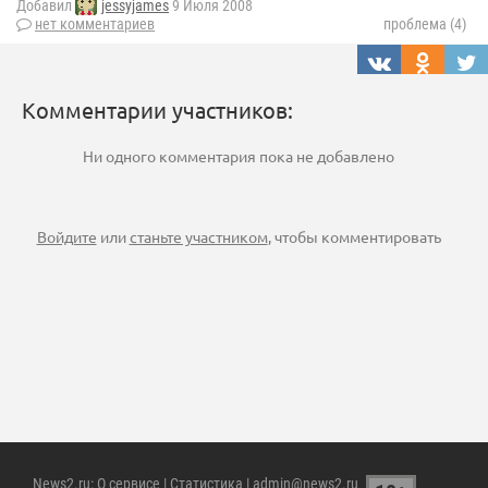
Добавил
jessyjames
9 Июля 2008
нет комментариев
проблема (4)
Комментарии участников:
Ни одного комментария пока не добавлено
Войдите
или
станьте участником
, чтобы комментировать
News2.ru
:
О сервисе
|
Статистика
| admin@news2.ru