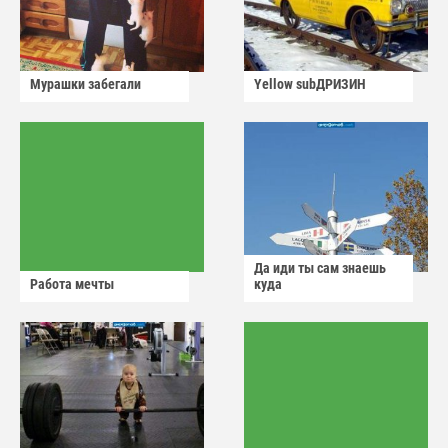
Мурашки забегали
Yellow subДРИЗИН
Да иди ты сам знаешь
Работа мечты
куда