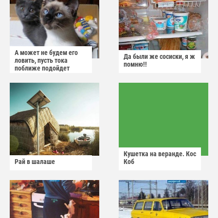
А может не будем его
Да были же сосиски, я ж
ловить, пусть тока
помню!!
поближе подойдет
Кушетка на веранде. Кос
Рай в шалаше
Коб