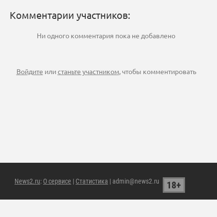
Комментарии участников:
Ни одного комментария пока не добавлено
Войдите
или
станьте участником
, чтобы комментировать
News2.ru
:
О сервисе
|
Статистика
| admin@news2.ru
18+