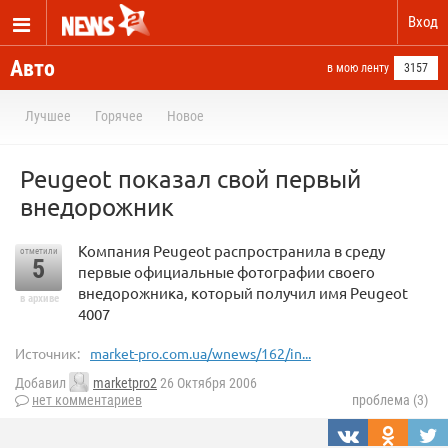
Вход
Авто
в мою ленту
3157
Лучшее
Горячее
Новое
Peugeot показал свой первый
внедорожник
Компания Peugeot распространила в среду
отметили
5
первые официальные фотографии своего
внедорожника, который получил имя Peugeot
в архиве
4007
Источник:
market-pro.com.ua/wnews/162/in...
Добавил
marketpro2
26 Октября 2006
нет комментариев
проблема (3)