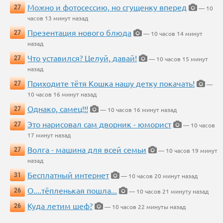
Можно и фотосессию, но сгущенку вперед
27
— 10
часов 13 минут назад
Презентация нового блюда
27
— 10 часов 14 минут
назад
Что уставился? Целуй, давай!
27
— 10 часов 15 минут
назад
Приходите тётя Кошка нашу детку покачать!
27
—
10 часов 16 минут назад
Однако, самец!!!
27
— 10 часов 16 минут назад
Это нарисовал сам дворник - юморист
27
— 10 часов
17 минут назад
Волга - машина для всей семьи
27
— 10 часов 19 минут
назад
Бесплатный интернет
31
— 10 часов 20 минут назад
О....тёпленькая пошла...
26
— 10 часов 21 минуту назад
Куда летим шеф?
26
— 10 часов 22 минуты назад