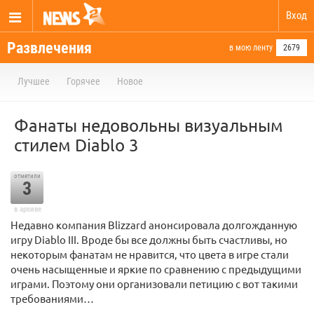
Вход
Развлечения
в мою ленту
2679
Лучшее
Горячее
Новое
Фанаты недовольны визуальным
стилем Diablo 3
отметили
3
в архиве
Недавно компания Blizzard анонсировала долгожданную
игру Diablo III. Вроде бы все должны быть счастливы, но
некоторым фанатам не нравится, что цвета в игре стали
очень насыщенные и яркие по сравнению с предыдущими
играми. Поэтому они организовали петицию с вот такими
требованиями…