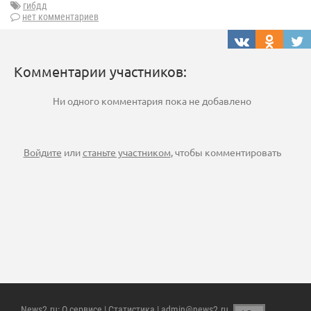
гибдд
нет комментариев
Комментарии участников:
Ни одного комментария пока не добавлено
Войдите
или
станьте участником
, чтобы комментировать
News2.ru
:
О сервисе
|
Статистика
| admin@news2.ru