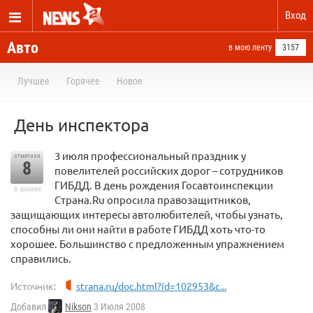
Вход
Авто
в мою ленту
3157
Лучшее
Горячее
Новое
День инспектора
3 июля профессиональный праздник у
отметили
8
повелителей российских дорог – сотрудников
ГИБДД. В день рождения Госавтоинспекции
в архиве
Страна.Ru опросила правозащитников,
защищающих интересы автолюбителей, чтобы узнать,
способны ли они найти в работе ГИБДД хоть что-то
хорошее. Большинство с предложенным упражнением
справились.
Источник:
strana.ru/doc.html?id=102953&c...
Добавил
Nikson
3 Июля 2008