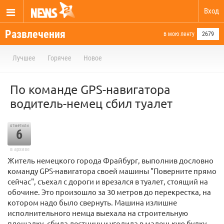
Вход
Развлечения
в мою ленту
2679
Лучшее
Горячее
Новое
По команде GPS-навигатора
водитель-немец сбил туалет
отметили
6
в архиве
Житель немецкого города Фрайбург, выполнив дословно
команду GPS-навигатора своей машины "Поверните прямо
сейчас", съехал с дороги и врезался в туалет, стоящий на
обочине. Это произошло за 30 метров до перекрестка, на
котором надо было свернуть. Машина излишне
исполнительного немца выехала на строительную
площадку, сбила лестницу и угодила в маленькую будку