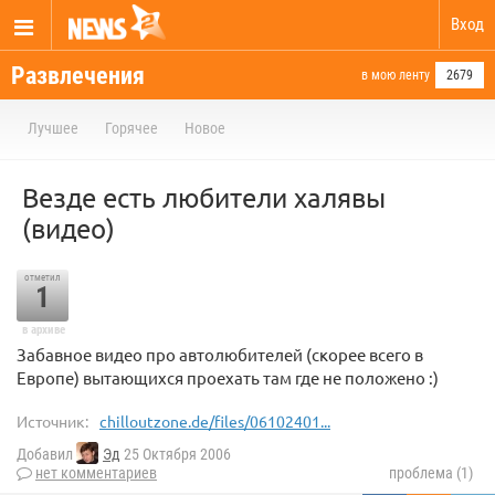
Вход
Развлечения
в мою ленту
2679
Лучшее
Горячее
Новое
Везде есть любители халявы
(видео)
отметил
1
в архиве
Забавное видео про автолюбителей (скорее всего в
Европе) вытающихся проехать там где не положено :)
Источник:
chilloutzone.de/files/06102401...
Добавил
Эд
25 Октября 2006
нет комментариев
проблема (1)