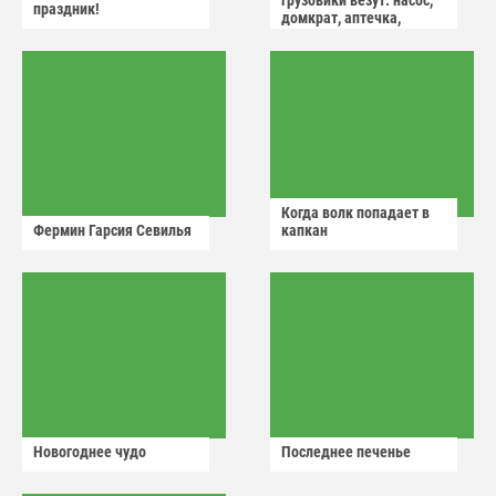
грузовики везут: насос,
праздник!
домкрат, аптечка,
аварийный знак
Когда волк попадает в
Фермин Гарсия Севилья
капкан
Новогоднее чудо
Последнее печенье