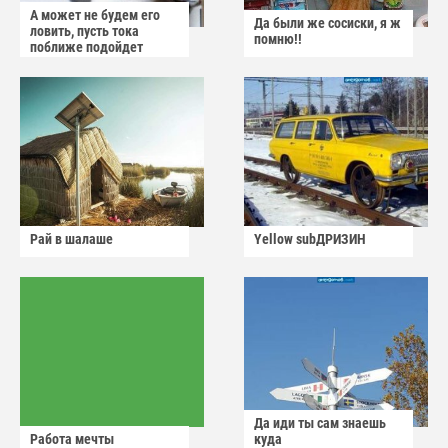
А может не будем его
Да были же сосиски, я ж
ловить, пусть тока
помню!!
поближе подойдет
Рай в шалаше
Yellow subДРИЗИН
Да иди ты сам знаешь
Работа мечты
куда