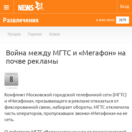
Вход
Развлечения
в мою ленту
2679
Лучшее
Горячее
Новое
Война между МГТС и «Мегафон» на
почве рекламы
отметили
8
в архиве
Конфликт Московской городской телефонной сети (МГТС)
и «Мегафона», призывающего в рекламе отказаться от
фиксированной связи, набирает обороты. МГТС отключила
часть операторов, пропускавших звонки «Мегафона» на ее
сеть.
О действиях МГТС «Ведомости» узнали от представителей