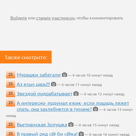
Войдите
или
станьте участником
, чтобы комментировать
Также смотрите:
Мурашки забегали
25
— 6 часов 10 минут назад
Аз есьм царь!!!
25
— 6 часов 11 минут назад
Звездой подрабатывает
25
— 6 часов 12 минут назад
А интересно- подумал ежик- если лошадь ляжет
25
спать, она захлебнется в тумане?
— 6 часов 13 минут
назад
Вьетнамская Золушка
25
— 6 часов 15 минут назад
В правый ряд с@ би с@ка!
25
— 6 часов 16 минут назад