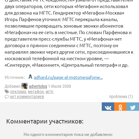
двух операторов, сети которых «Мегафон» использовал
для дозвона на МГТС. Гендиректор «Мегафон-Москва»
Игорь Парфенов уточнил: МГТС перекрыла каналы,
позволявшие превращать зоновые звонки абонентов
«Мегафона» на ее сеть в местные. По словам Парфенова и
представителя пресс-службы МГТС, у «Мегафона» нет
договора о прямом соединении с МГТС, поэтому он
направлял звонки через другие сети, присоединившиеся к
московской телефонной на местном уровне, —
«Синтерру», «Макомнет», «Центральный телеграф» и др.
Источник:
adhard.ru/page-al-mgtsmegafonw...
Добавил
advertolog
1 Июля 2008
реклама
,
мегафон
,
мгтс
нет комментариев
проблема (1)
Комментарии участников:
Ни одного комментария пока не добавлено