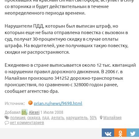
со вторника и будет действительным в течение
неопределенного периода времени.
Нарушители ПДД, которым был выписан штраф, но
которым еще не была отправлена повестка с вызовом в
суд, получат 30-процентную скидку в случае оплаты
штрафа. На водителей, уже получивших такую повестку,
скидки не распространяются.
Ежедневно в стране выписывается около 12 тыс. квитанций
о нарушении правил дорожного движения. В 2006 г. в
Малайзии произошло 341252 дорожно-транспортных
происшествия, по сравнению с 328000 годом ранее,
сообщает агентство dpa.
Источник:
prian.ru/news/9698.html
Добавил
Alexei
1 Июля 2008
полиция
,
скидка
,
пдд
,
делать
,
нарушитель
,
50%
Малайзия
нет комментариев