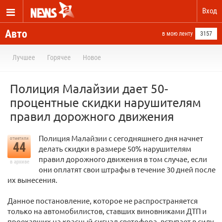
Вход
Авто
в мою ленту
3157
Лучшее
Горячее
Новое
Полиция Малайзии дает 50-
процентные скидки нарушителям
правил дорожного движения
Полиция Малайзии с сегодняшнего дня начнет
отметили
44
делать скидки в размере 50% нарушителям
правил дорожного движения в том случае, если
в архиве
они оплатят свои штрафы в течение 30 дней после
их вынесения.
Данное постановление, которое не распространяется
только на автомобилистов, ставших виновниками ДТП и
проехавших на красный сигнал светофора, вступает в силу