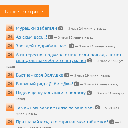
Также смотрите:
Мурашки забегали
24
— 3 часа 24 минуты назад
Аз есьм царь!!!
24
— 3 часа 25 минут назад
Звездой подрабатывает
24
— 3 часа 26 минут назад
А интересно- подумал ежик- если лошадь ляжет
24
спать, она захлебнется в тумане?
— 3 часа 27 минут
назад
Вьетнамская Золушка
24
— 3 часа 29 минут назад
В правый ряд с@ би с@ка!
24
— 3 часа 29 минут назад
Надо еще купальники в полоску
24
— 3 часа 31 минуту
назад
Так вот вы какие - глаза на затылке!
24
— 3 часа 31
минуту назад
Признавайтесь, кто спрятал мои таблетки?
24
— 3
часа 32 минуты назад