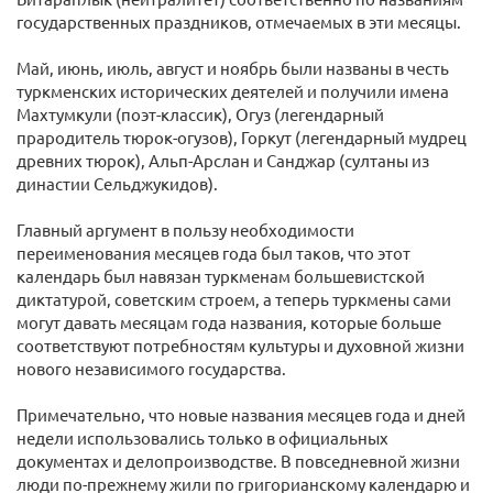
государственных праздников, отмечаемых в эти месяцы.
Май, июнь, июль, август и ноябрь были названы в честь
туркменских исторических деятелей и получили имена
Махтумкули (поэт-классик), Огуз (легендарный
прародитель тюрок-огузов), Горкут (легендарный мудрец
древних тюрок), Альп-Арслан и Санджар (султаны из
династии Сельджукидов).
Главный аргумент в пользу необходимости
переименования месяцев года был таков, что этот
календарь был навязан туркменам большевистской
диктатурой, советским строем, а теперь туркмены сами
могут давать месяцам года названия, которые больше
соответствуют потребностям культуры и духовной жизни
нового независимого государства.
Примечательно, что новые названия месяцев года и дней
недели использовались только в официальных
документах и делопроизводстве. В повседневной жизни
люди по-прежнему жили по григорианскому календарю и