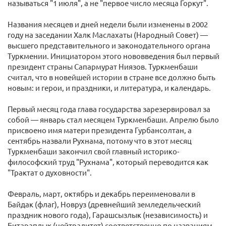
называться "1 июля", а не "первое число месяца Горкут".
Названия месяцев и дней недели были изменены в 2002
году на заседании Халк Маслахаты (Народный Совет) —
высшего представительного и законодательного органа
Туркмении. Инициатором этого нововведения был первый
президент страны Сапармурат Ниязов. Туркменбаши
считал, что в новейшей истории в стране все должно быть
новым: и герои, и праздники, и литература, и календарь.
Первый месяц года глава государства зарезервировал за
собой — январь стал месяцем Туркменбаши. Апрелю было
присвоено имя матери президента Гурбансолтан, а
сентябрь назвали Рухнама, потому что в этот месяц
Туркменбаши закончил свой главный историко-
философский труд "Рухнама", который переводится как
"Трактат о духовности".
Февраль, март, октябрь и декабрь переименовали в
Байдак (флаг), Новруз (древнейший земледельческий
праздник нового года), Гарашсызлык (независимость) и
Битараплык (нейтралитет) соответственно по названиям