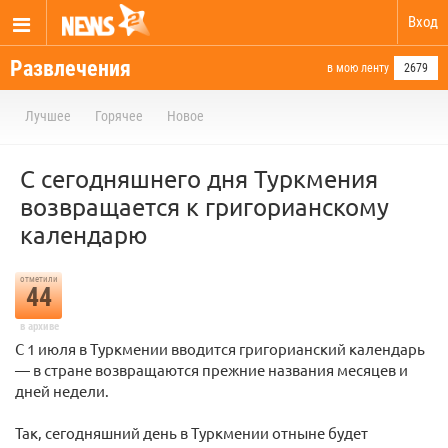
Вход
Развлечения
в мою ленту
2679
Лучшее
Горячее
Новое
С сегодняшнего дня Туркмения
возвращается к григорианскому
календарю
отметили
44
в архиве
С 1 июля в Туркмении вводится григорианский календарь
— в стране возвращаются прежние названия месяцев и
дней недели.
Так, сегодняшний день в Туркмении отныне будет