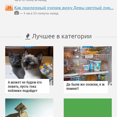
Как прилежный ученик вижу Девы светлый лик...
24
— 3 часа 33 минуты назад
Лучшее в категории
А может не будем его
Да были же сосиски, я ж
ловить, пусть тока
помню!!
поближе подойдет