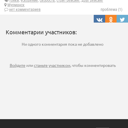
гонки
,
ускорение
,
скорость
,
стрит рейсинг
,
драг рейсинг
Мурманск
нет комментариев
проблема (1)
Комментарии участников:
Ни одного комментария пока не добавлено
Войдите
или
станьте участником
, чтобы комментировать