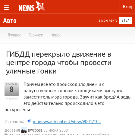
Вход
Авто
в мою ленту
3157
Лучшее
Горячее
Новое
ГИБДД перекрыло движение в
центре города чтобы провести
уличные гонки
Причем все это происходило днем и с
отметили
8
напутственным словом к гонщиками выступил
заместитель мэра города. Звучит как бред? А ведь
в архиве
это действительно происходило в это
воскресенье.
Источник:
mbnews.ru/content/view/9001/10...
Добавил
nwcboss
30 Июня 2008