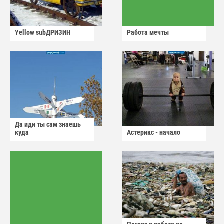
Yellow subДРИЗИН
Работа мечты
Да иди ты сам знаешь
куда
Астерикс - начало