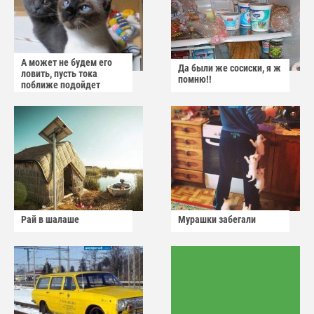
А может не будем его
Да были же сосиски, я ж
ловить, пусть тока
помню!!
поближе подойдет
Рай в шалаше
Мурашки забегали