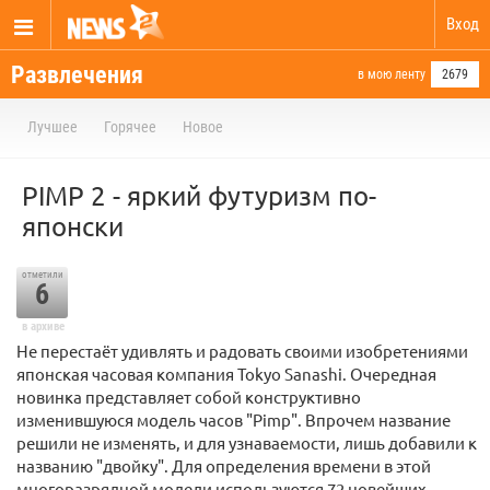
Вход
Развлечения
в мою ленту
2679
Лучшее
Горячее
Новое
PIMP 2 - яркий футуризм по-
японски
отметили
6
в архиве
Не перестаёт удивлять и радовать своими изобретениями
японская часовая компания Tokyo Sanashi. Очередная
новинка представляет собой конструктивно
изменившуюся модель часов "Pimp". Впрочем название
решили не изменять, и для узнаваемости, лишь добавили к
названию "двойку". Для определения времени в этой
многоразрядной модели используются 72 новейших