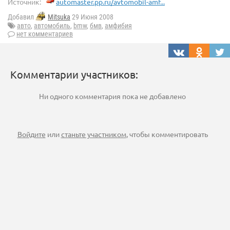
Источник:
automaster.pp.ru/avtomobil-amf...
Добавил
Mitsuka
29 Июня 2008
авто
,
автомобиль
,
bmw
,
бмв
,
амфибия
нет комментариев
Комментарии участников:
Ни одного комментария пока не добавлено
Войдите
или
станьте участником
, чтобы комментировать