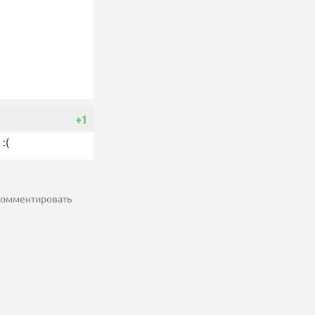
+1
:(
 комментировать