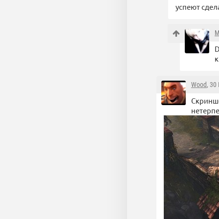
успеют сдел
M
D
к
Wood
, 30
Скриншо
нетерп