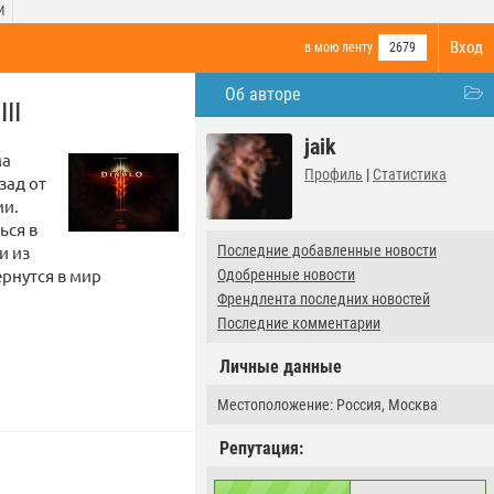
И
Вход
в мою ленту
2679
Об авторе
II
jaik
ма
Профиль
|
Статистика
зад от
ми.
ься в
и из
Последние добавленные новости
ернутся в мир
Одобренные новости
Френдлента последних новостей
Последние комментарии
Личные данные
Местоположение: Россия, Москва
Репутация: