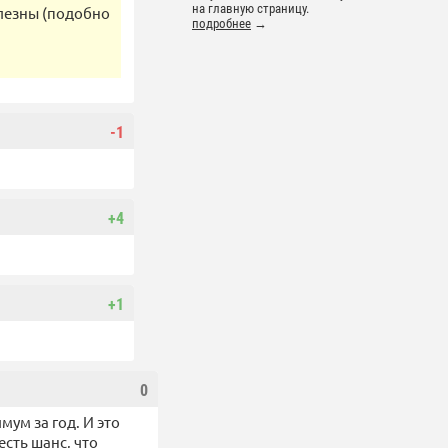
на главную страницу.
олезны (подобно
подробнее
→
-1
+4
+1
0
мум за год. И это
сть шанс, что