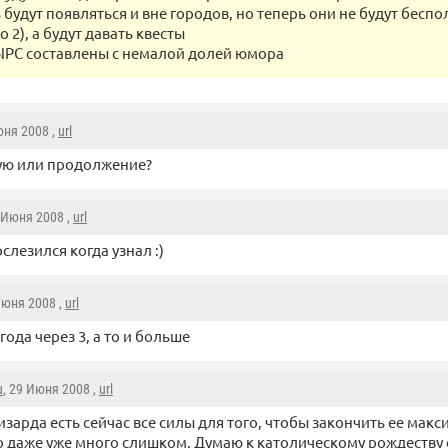
будут появляться и вне городов, но теперь они не будут бесп
lo 2), а будут давать квесты
NPC составлены с немалой долей юмора
юня 2008 ,
url
ую или продолжение?
9 Июня 2008 ,
url
ослезился когда узнал :)
Июня 2008 ,
url
года через 3, а то и больше
u
, 29 Июня 2008 ,
url
изарда есть сейчас все силы для того, чтобы закончить ее макси
 даже уже много слишком. Думаю к католическому рождеству е