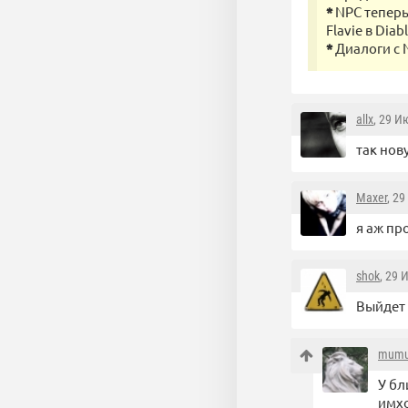
*
NPC теперь 
Flavie в Diab
*
Диалоги с 
allx
, 29 И
так нов
Maxer
, 2
я аж пр
shok
, 29 
Выйдет 
mum
У бл
имхо