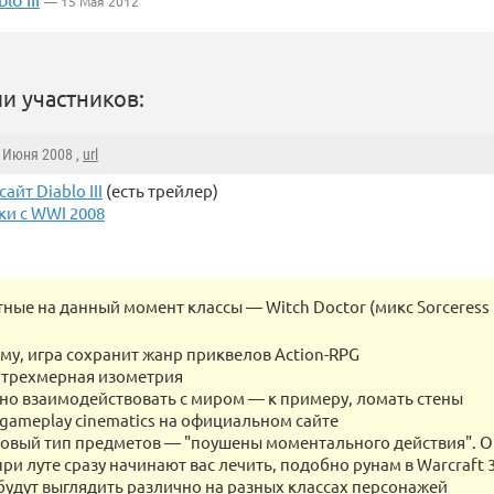
— 15 Мая 2012
и участников:
8 Июня 2008 ,
url
айт Diablo III
(есть трейлер)
ки с WWI 2008
ные на данный момент классы — Witch Doctor (микс Sorceress
ему, игра сохранит жанр приквелов Action-RPG
трехмерная изометрия
но взаимодействовать с миром — к примеру, ломать стены
gameplay cinematics на официальном сайте
овый тип предметов — "поушены моментального действия". О
ри луте сразу начинают вас лечить, подобно рунам в Warcraft 3
удут выглядить различно на разных классах персонажей