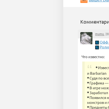
Комментари
mumu
, 2
Офф с
Роли
Что известно:
*
Извест
и Barbarian
*
Судя по вс
*
Графика — 
*
В игре мож
*
Заработал 
*
Появился н
монстров и п
*
Предметы б