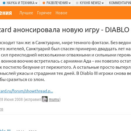
НАУКА И ТЕХНИКА
РАЗВЛЕЧЕНИЯ
КУХНЯ NEWS2
КОММЕНТАРИ
ения
Лучшее
Горячее
Новое
ard анонсировала новую игру - DIABLO I
сходит там же: в Санктуарии, мире темного фэнтази. Без ведо
го жителей, Санктуарий был спасен примерно двадцать лет на
 сил преисподней несколькими отважными и сильными героя
 воинов воочию встретилась с армиями Ада – им повезло остат
их постигло безумие от пережитого. А остальные просто вытерл
мыслей ужасы и страдания тех дней. В Diablo III игроки снова в
бы сразиться со злом.
zard.ru/forum/showthread.p...
28 Июня 2008 (исправил
mumu
)
ев
o III