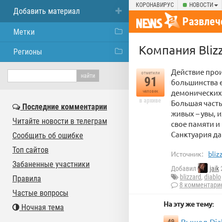
КОРОНАВИРУС
НОВОСТИ
Добавить материал
Развлеч
Метки
Компания Blizz
Регионы
Действие прои
отметили
91
большинства е
демонических
человек
в архиве
Большая часть
Последние комментарии
живых – увы, 
Читайте новости в телеграм
свое памяти и 
Санктуария да
Сообщить об ошибке
Топ сайтов
Источник:
bliz
Забаненные участники
Добавил
jaik
blizzard
,
diablo
Правила
8 комментари
Частые вопросы
На эту же тему:
Ночная тема
Вышел Diabl
49