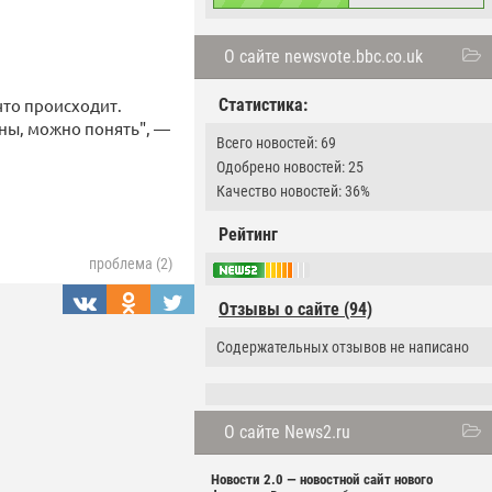
О сайте newsvote.bbc.co.uk
 что происходит.
Статистика:
ны, можно понять", —
Всего новостей: 69
Одобрено новостей: 25
Качество новостей: 36%
Рейтинг
проблема (2)
Отзывы о сайте (94)
Содержательных отзывов не написано
О сайте News2.ru
Новости 2.0 — новостной сайт нового