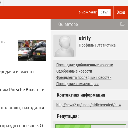
И
Вход
в мою ленту
3157
Об авторе
atrity
ать
Профиль
|
Статистика
Последние добавленные новости
редачи и вместо
Одобренные новости
Френдлента последних новостей
Последние комментарии
ним Porsche Boxster и
Контактная информация
http://news2.ru/users/atrity/created/new
 полагают, находился
Репутация:
 гораздо серьезнее. О