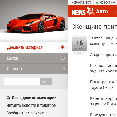
КОРОНАВИРУС
НОВОСТИ
Авто
Л
Женщина прип
Жительница Бе
отметили
16
машину заехал
Добавить материал
человек
в архиве
Авария произо
Метки
Как полагает 
Регионы
заднего хода 
После резкого
Toyota Celica.
Последние комментарии
Карета скорой
за рулем Porsc
Читайте новости в телеграм
Сообщить об ошибке
В результате 