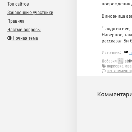
повреждения 
Топ сайтов
Забаненные участники
Виновница ава
Правила
"Глядя на нее,
Частые вопросы
Наверное, так
Ночная тема
рассказал Би-
Источник:
n
Добавил
atrit
парковка
,
ава
нет коммента
Комментари