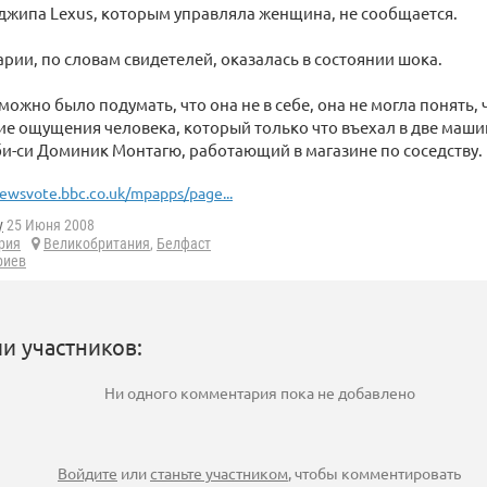
джипа Lexus, которым управляла женщина, не сообщается.
рии, по словам свидетелей, оказалась в состоянии шока.
 можно было подумать, что она не в себе, она не могла понять,
ие ощущения человека, который только что въехал в две маши
би-си Доминик Монтагю, работающий в магазине по соседству.
ewsvote.bbc.co.uk/mpapps/page...
y
25 Июня 2008
рия
Великобритания
,
Белфаст
риев
и участников:
Ни одного комментария пока не добавлено
Войдите
или
станьте участником
, чтобы комментировать