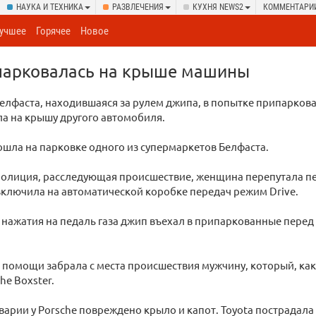
НАУКА И ТЕХНИКА
РАЗВЛЕЧЕНИЯ
КУХНЯ NEWS2
КОММЕНТАРИ
учшее
Горячее
Новое
арковалась на крыше машины
лфаста, находившаяся за рулем джипа, в попытке припарков
а на крышу другого автомобиля.
шла на парковке одного из супермаркетов Белфаста.
полиция, расследующая происшествие, женщина перепутала пе
включила на автоматической коробке передач режим Drive.
 нажатия на педаль газа джип въехал в припаркованные перед 
 помощи забрала с места происшествия мужчину, который, как
he Boxster.
аварии у Porsche повреждено крыло и капот. Toyota пострадала