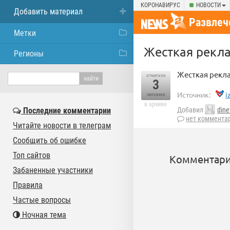
КОРОНАВИРУС
НОВОСТИ
Добавить материал
Развлеч
Метки
Жесткая рекл
Регионы
Жесткая рекл
отметили
3
Источник:
i
человека
в архиве
Последние комментарии
Добавил
dine
нет коммента
Читайте новости в телеграм
Сообщить об ошибке
Топ сайтов
Комментари
Забаненные участники
Правила
Частые вопросы
Ночная тема