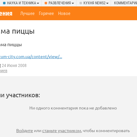
НАУКА И ТЕХНИКА
РАЗВЛЕЧЕНИЯ
КУХНЯ NEWS2
КОММЕНТАРИ
ения
Лучшее
Горячее
Новое
ама пиццы
ама пиццы
zum-city.com.ua/content/view/...
t
24 Июня 2008
риев
и участников:
Ни одного комментария пока не добавлено
Войдите
или
станьте участником
, чтобы комментировать