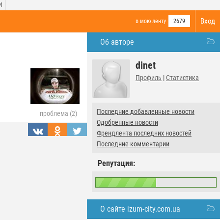
И
Вход
в мою ленту
2679
Об авторе
dinet
Профиль
|
Статистика
Последние добавленные новости
проблема (2)
Одобренные новости
Френдлента последних новостей
Последние комментарии
Репутация:
О сайте izum-city.com.ua