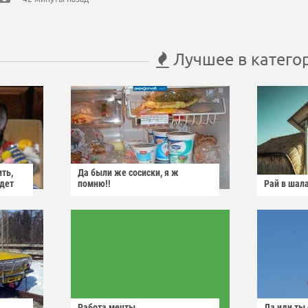
Лучшее в катего
ить,
Да были же сосиски, я ж
йдет
помню!!
Рай в шал
Работа мечты
Да иди ты