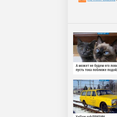
А может не будем его лов
пусть тока поближе подо
Yellow subДРИЗИН