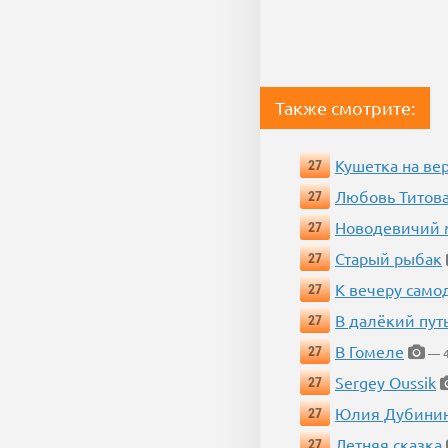
Также смотрите:
Кушетка на ве
27
Любовь Титова
27
Новодевичий м
27
Старый рыбак
27
К вечеру само
27
В далёкий пут
27
В Гомеле
27
— 4
Sergey Oussik
27
Юлия Дубини
27
Летняя сказка
27