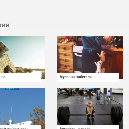
рии
аше
Мурашки забегали
 сам знаешь куда
Астерикс - начало