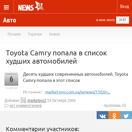
Вход
Авто
в мою ленту
3157
Лучшее
Горячее
Новое
Toyota Camry попала в список
худших автомобилей
Десять худших современных автомобилей. Toyota
отметили
6
Camry попала в этот список
в архиве
Источник:
market-pro.com.ua/wnews/150/in...
Добавил
marketpro2
24 Октября 2006
нет комментариев
проблема (5)
Комментарии участников: