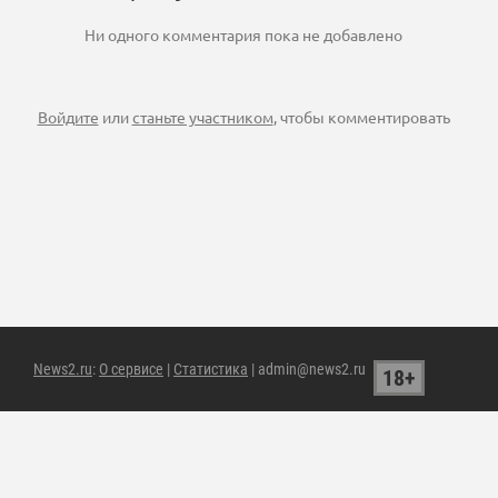
Ни одного комментария пока не добавлено
Войдите
или
станьте участником
, чтобы комментировать
News2.ru
:
О сервисе
|
Статистика
| admin@news2.ru
18+