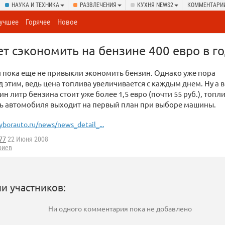
НАУКА И ТЕХНИКА
РАЗВЛЕЧЕНИЯ
КУХНЯ NEWS2
КОММЕНТАРИ
учшее
Горячее
Новое
т сэкономить на бензине 400 евро в г
 пока еще не привыкли экономить бензин. Однако уже пора
д этим, ведь цена топлива увеличивается с каждым днем. Ну а в
ин литр бензина стоит уже более 1,5 евро (почти 55 руб.), топл
ь автомобиля выходит на первый план при выборе машины.
yborauto.ru/news/news_detail_...
77
22 Июня 2008
риев
и участников:
Ни одного комментария пока не добавлено