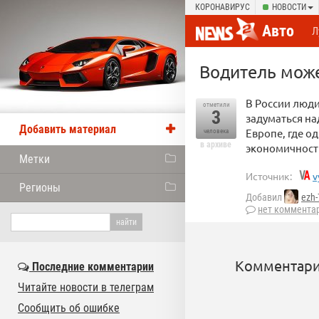
КОРОНАВИРУС
НОВОСТИ
Авто
Л
Водитель може
В России люди
отметили
3
задуматься на
Добавить материал
Европе, где од
человека
в архиве
экономичност
Метки
Источник:
v
Регионы
Добавил
ezh-
нет коммента
Комментари
Последние комментарии
Читайте новости в телеграм
Сообщить об ошибке