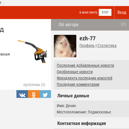
И
Вход
в мою ленту
3157
Об авторе
од
ezh-77
Профиль
|
Статистика
ивная
Последние добавленные новости
Одобренные новости
Френдлента последних новостей
Последние комментарии
проблема (3)
Личные данные
Имя: Денис
Местоположение: Подмосковье
Контактная информация