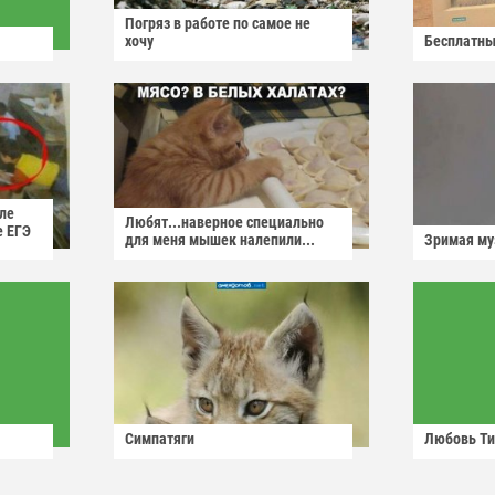
Погряз в работе по самое не
хочу
Бесплатны
ле
Любят...наверное специально
е ЕГЭ
для меня мышек налепили...
Зримая м
Симпатяги
Любовь Ти