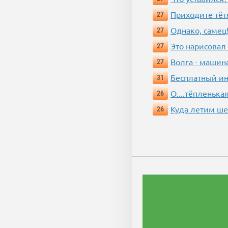
Приходите тёт
27
Однако, самец!
27
Это нарисовал
27
Волга - машин
27
Бесплатный ин
31
О....тёпленькая
26
Куда летим ш
26