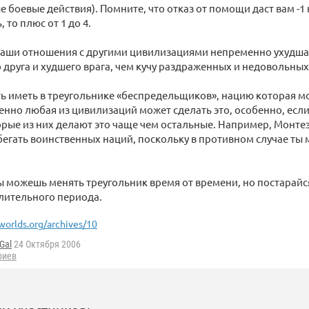
е боевые действия). Помните, что отказ от помощи даст вам -1 
, то плюс от 1 до 4.
ваши отношения с другими цивилизациями непременно ухудшат
 друга и худшего врага, чем кучу раздраженных и недовольных
ь иметь в треугольнике «беспредельщиков», нацию которая мо
венно любая из цивилизаций может сделать это, особенно, есл
рые из них делают это чаще чем остальные. Например, Монте
егать воинственных наций, поскольку в противном случае т
ы можешь менять треугольник время от времени, но постарайся
лительного периода.
worlds.org/archives/10
Gal
24 Октября 2006
риев