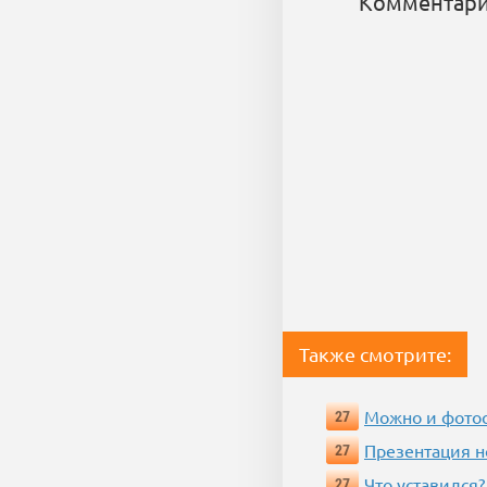
Комментари
Также смотрите:
Можно и фотос
27
Презентация 
27
Что уставился?
27