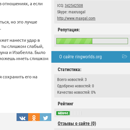
в отношениях, а если
ICQ:
342542508
Skype: maxrusgal
http://www.maxgal.com
ься, но это лучше
.
Репутация:
жет нанести удар в
и ты слишком слабый,
зума и Изабелла. Было
О сайте ringworlds.org
ы можешь иметь слишком
Статистика:
 сохранить его на
Всего новостей: 3
Одобрено новостей: 0
Качество новостей: 0%
Рейтинг
Отзывы о сайте (0)