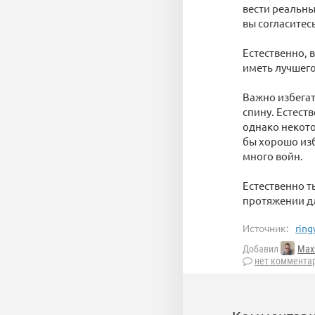
вести реальны
вы согласитесь
Естественно, 
иметь лучшего
Важно избегат
спину. Естест
однако некото
бы хорошо изб
много войн.
Естественно т
протяжении д
Источник:
ring
Добавил
Max
нет коммента