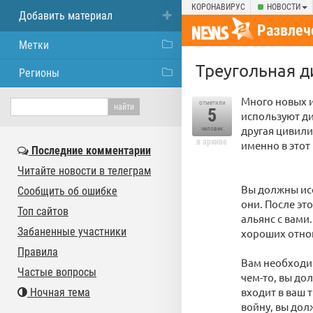
КОРОНАВИРУС
НОВОСТИ
Добавить материал
Развлеч
Метки
Треугольная ди
Регионы
Много новых 
отметили
5
используют ди
другая цивили
человек
в архиве
именно в этот
Последние комментарии
Читайте новости в телеграм
Вы должны исс
Сообщить об ошибке
они. После эт
Топ сайтов
альянс с вами
Забаненные участники
хороших отнош
Правила
Вам необходим
Частые вопросы
чем-то, вы до
входит в ваш 
Ночная тема
войну, вы дол