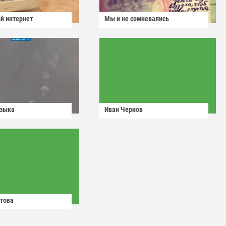
й интернет
Мы и не сомневались
узыка
Иван Чернов
това