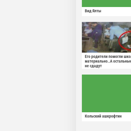
Вид Ялты
Его родители помогли шко
материально..А остальны
не сдадут
Кольский ашкрофтин