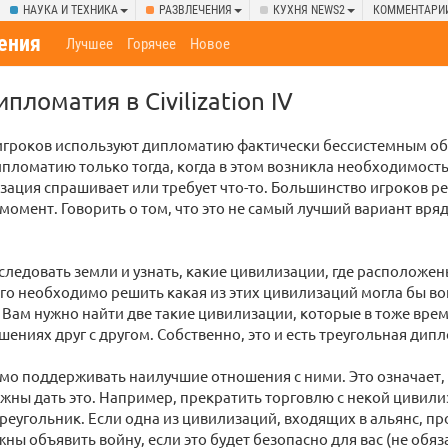
НАУКА И ТЕХНИКА
РАЗВЛЕЧЕНИЯ
КУХНЯ NEWS2
КОММЕНТАРИ
ения
Лучшее
Горячее
Новое
пломатия в Civilization IV
игроков используют дипломатию фактически бессистемным об
пломатию только тогда, когда в этом возникла необходимость.
зация спрашивает или требует что-то. Большинство игроков р
 момент. Говорить о том, что это не самый лучший вариант вряд
ледовать земли и узнать, какие цивилизации, где расположен
ого необходимо решить какая из этих цивилизаций могла бы в
. Вам нужно найти две такие цивилизации, которые в тоже врем
ениях друг с другом. Собственно, это и есть треугольная дип
о поддерживать наилучшие отношения с ними. Это означает, ч
лжны дать это. Например, прекратить торговлю с некой цивили
треугольник. Если одна из цивилизаций, входящих в альянс, пр
жны объявить войну, если это будет безопасно для вас (не обя