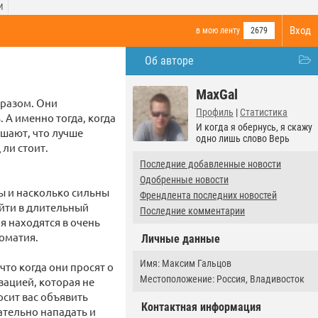
И
Вход
в мою ленту
2679
Об авторе
MaxGal
разом. Они
Профиль
|
Статистика
 А именно тогда, когда
И когда я обернусь, я скажу
ешают, что лучше
одно лишь слово Верь
 ли стоит.
Последние добавленные новости
Одобренные новости
ы и насколько сильны
Френдлента последних новостей
ойти в длительный
Последние комментарии
я находятся в очень
ломатия.
Личные данные
Имя: Максим Гальцов
то когда они просят о
Местоположение: Россия, Владивосток
зацией, которая не
осит вас объявить
Контактная информация
зательно нападать и