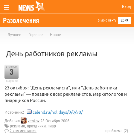
Вход
Развлечения
в мою ленту
2679
Лучшее
Горячее
Новое
День работников рекламы
отметили
3
в архиве
23 октября: "День рекламиста", или "День работника
рекламы" — праздник всех рекламистов, маркетологов и
пиарщиков России.
Источник:
calend.ru/holidays/0/0/90/
Добавил
zenkov
23 Октября 2006
реклама
,
праздники
,
пиар
2 комментария
проблема (2)