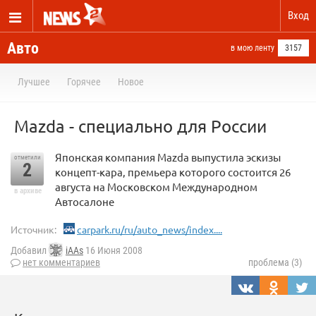
Вход
Авто
в мою ленту
3157
Лучшее
Горячее
Новое
Mazda - специально для России
Японская компания Mazda выпустила эскизы
отметили
2
концепт-кара, премьера которого состоится 26
августа на Московском Международном
в архиве
Автосалоне
Источник:
carpark.ru/ru/auto_news/index....
Добавил
iAAs
16 Июня 2008
нет комментариев
проблема (3)