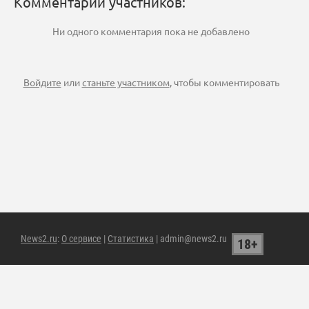
Комментарии участников:
Ни одного комментария пока не добавлено
Войдите
или
станьте участником
, чтобы комментировать
News2.ru
:
О сервисе
|
Статистика
| admin@news2.ru
18+