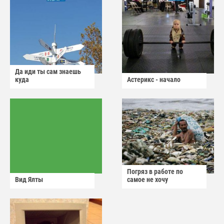
Да иди ты сам знаешь
куда
Астерикс - начало
Погряз в работе по
Вид Ялты
самое не хочу