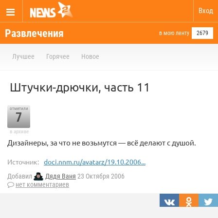
Вход
Развлечения
в мою ленту
2679
Лучшее
Горячее
Новое
Штучки-дрючки, часть 11
отметили
7
в архиве
Дизайнеры, за что не возьмутся — всё делают с душой.
Источник:
doci.nnm.ru/avatarz/19.10.2006...
Добавил
Дядя Ваня
23 Октября 2006
нет комментариев