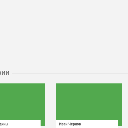
рии
одины
Иван Чернов