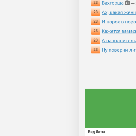
Вахтерша
23
— 2
Ах, какая жен
23
И порох в поро
23
Кажется замас
23
А наполнитель
23
Ну поверни ли
23
Вид Ялты