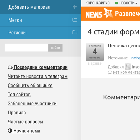
КОРОНАВИРУС
НОВОСТИ
Добавить материал
Развлеч
Метки
4 стадии форм
Регионы
Цепочка ценно
отметили
4
Источник:
note
человека
в архиве
Последние комментарии
Добавил
ins
нет коммента
Читайте новости в телеграм
Сообщить об ошибке
Топ сайтов
Комментари
Забаненные участники
Правила
Частые вопросы
Ночная тема