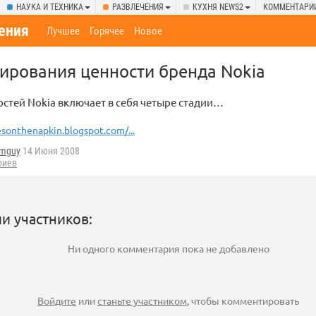
НАУКА И ТЕХНИКА
РАЗВЛЕЧЕНИЯ
КУХНЯ NEWS2
КОММЕНТАРИ
ения
Лучшее
Горячее
Новое
ирования ценности бренда Nokia
стей Nokia включает в себя четыре стадии…
sonthenapkin.blogspot.com/...
omguy
14 Июня 2008
риев
и участников:
Ни одного комментария пока не добавлено
Войдите
или
станьте участником
, чтобы комментировать