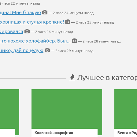
 часа 22 минуты назад
щина! Мне б такую
— 2 часа 24 минуты назад
ховницах и стулья крепкие!
— 2 часа 25 минут назад
кировался
— 2 часа 26 минут назад
-то похоже холофайбер. Был...
— 2 часа 28 минут назад
чико, дай поцелую
— 2 часа 29 минут назад
Лучшее в катего
Кольский ашкрофтин
Вести с Р