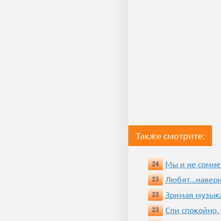
Также смотрите:
Мы и не сомне
24
Любят...навер
23
Зримая музык
23
Спи спокойно, 
23