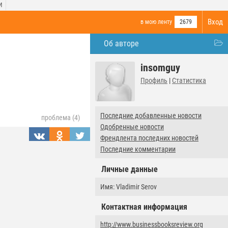
И
Вход
в мою ленту
2679
Об авторе
insomguy
Профиль
|
Статистика
Последние добавленные новости
проблема (4)
Одобренные новости
Френдлента последних новостей
Последние комментарии
Личные данные
Имя: Vladimir Serov
Контактная информация
http://www.businessbooksreview.org