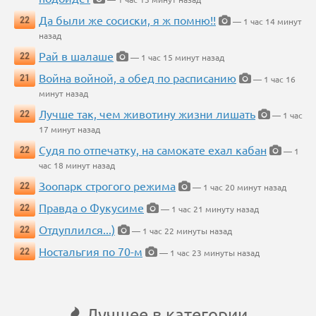
Да были же сосиски, я ж помню!!
22
— 1 час 14 минут
назад
Рай в шалаше
22
— 1 час 15 минут назад
Война войной, а обед по расписанию
21
— 1 час 16
минут назад
Лучше так, чем животину жизни лишать
22
— 1 час
17 минут назад
Судя по отпечатку, на самокате ехал кабан
22
— 1
час 18 минут назад
Зоопарк строгого режима
22
— 1 час 20 минут назад
Правда о Фукусиме
22
— 1 час 21 минуту назад
Отдуплился...)
22
— 1 час 22 минуты назад
Ностальгия по 70-м
22
— 1 час 23 минуты назад
Лучшее в категории