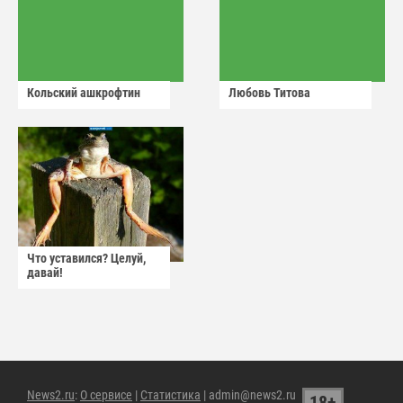
Кольский ашкрофтин
Любовь Титова
Что уставился? Целуй,
давай!
News2.ru
:
О сервисе
|
Статистика
| admin@news2.ru
18+