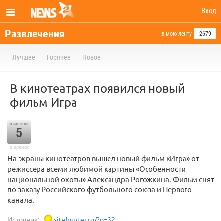
Вход
Развлечения
в мою ленту
2679
Лучшее
Горячее
Новое
В кинотеатрах появился новый
фильм Игра
отметили
5
в архиве
На экраны кинотеатров вышел новый фильм «Игра» от
режиссера всеми любимой картины «Особенности
национальной охоты» Александра Рогожкина. Фильм снят
по заказу Российского футбольного союза и Первого
канала.
Источник:
sitehunter.ru/?p=32