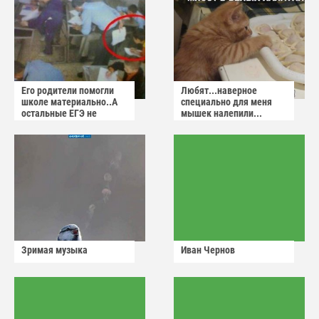
Его родители помогли
Любят...наверное
школе материально..А
специально для меня
остальные ЕГЭ не
мышек налепили...
сдадут
Зримая музыка
Иван Чернов