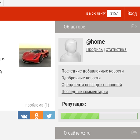
И
Вход
в мою ленту
3157
Об авторе
@home
Профиль
|
Статистика
аря
й
Последние добавленные новости
Одобренные новости
Френдлента последних новостей
Последние комментарии
Репутация:
проблема (1)
О сайте vz.ru