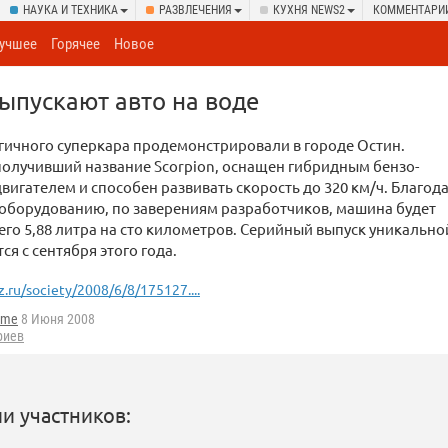
НАУКА И ТЕХНИКА
РАЗВЛЕЧЕНИЯ
КУХНЯ NEWS2
КОММЕНТАРИ
учшее
Горячее
Новое
ыпускают авто на воде
гичного суперкара продемонстрировали в городе Остин.
олучивший название Scorpion, оснащен гибридным бензо-
игателем и способен развивать скорость до 320 км/ч. Благод
оборудованию, по заверениям разработчиков, машина будет
его 5,88 литра на сто километров. Серийный выпуск уникально
ся с сентября этого года.
z.ru/society/2008/6/8/175127....
ome
8 Июня 2008
риев
и участников: