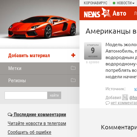
КОРОНАВИРУС
НОВОСТИ
Авто
Л
Американцы в
Модель эколо
отметили
9
Автомобиль, п
Добавить материал
водородным дв
человек
в архиве
водородному 
Метки
потреблять вс
модели начнет
Регионы
Источник:
v
Добавил
@h
нет коммента
Последние комментарии
Читайте новости в телеграм
Комментари
Сообщить об ошибке