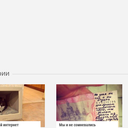
рии
й интернет
Мы и не сомневались