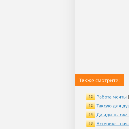
Также смотрите:
Работа мечты
12
Таксую для душ
12
Да иди ты сам
14
Астерикс - нач
13