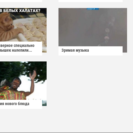
аверное специально
мышек налепили...
Зримая музыка
ия нового блюда