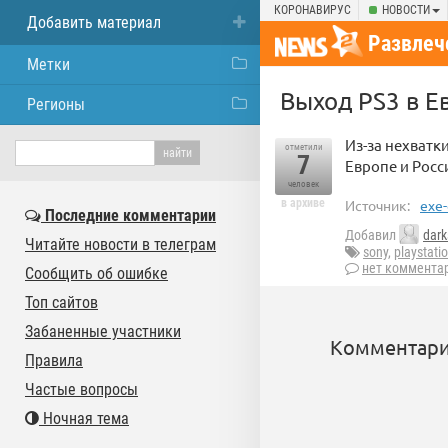
КОРОНАВИРУС
НОВОСТИ
Добавить материал
Развлеч
Метки
Выход PS3 в Е
Регионы
Из-за нехватк
отметили
7
Европе и Росс
человек
в архиве
Источник:
exe-
Последние комментарии
Добавил
dark
Читайте новости в телеграм
sony
,
playstati
нет коммента
Сообщить об ошибке
Топ сайтов
Забаненные участники
Комментари
Правила
Частые вопросы
Ночная тема