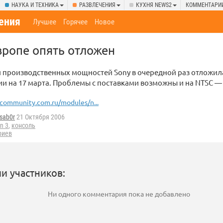
НАУКА И ТЕХНИКА
РАЗВЛЕЧЕНИЯ
КУХНЯ NEWS2
КОММЕНТАРИ
ения
Лучшее
Горячее
Новое
вропе опять отложен
и производственных мощностей Sony в очередной раз отложила с
ии на 17 марта. Проблемы с поставками возможны и на NTSC —
community.com.ru/modules/n...
sab0r
21 Октября 2006
on 3
,
консоль
риев
и участников:
Ни одного комментария пока не добавлено