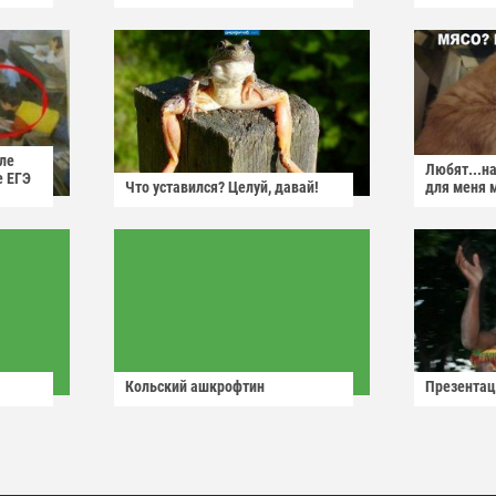
ле
Любят...н
е ЕГЭ
Что уставился? Целуй, давай!
для меня 
Кольский ашкрофтин
Презентац