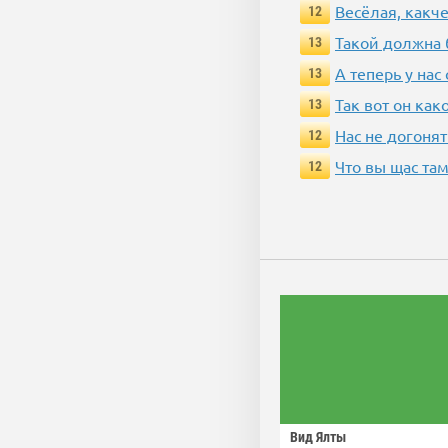
Весёлая, какч
12
Такой должна 
13
А теперь у нас
13
Так вот он ка
13
Нас не догонят
12
Что вы щас там
12
Вид Ялты