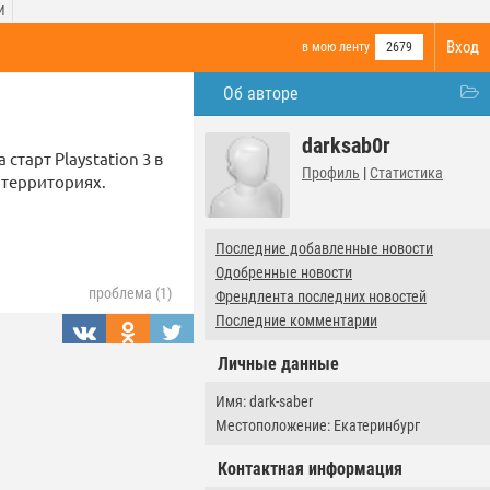
И
Вход
в мою ленту
2679
Об авторе
darksab0r
тарт Playstation 3 в
Профиль
|
Статистика
 территориях.
Последние добавленные новости
Одобренные новости
проблема (1)
Френдлента последних новостей
Последние комментарии
Личные данные
Имя: dark-saber
Местоположение: Екатеринбург
Контактная информация