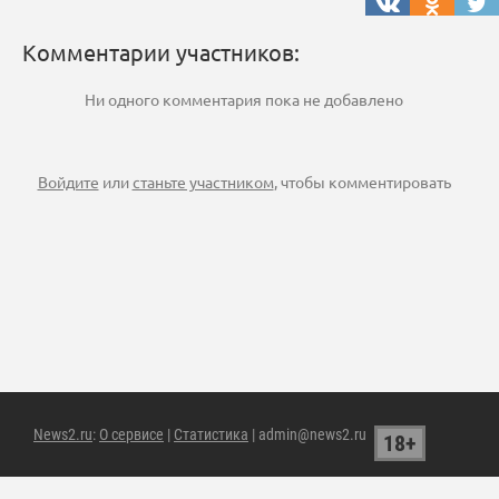
Комментарии участников:
Ни одного комментария пока не добавлено
Войдите
или
станьте участником
, чтобы комментировать
News2.ru
:
О сервисе
|
Статистика
| admin@news2.ru
18+