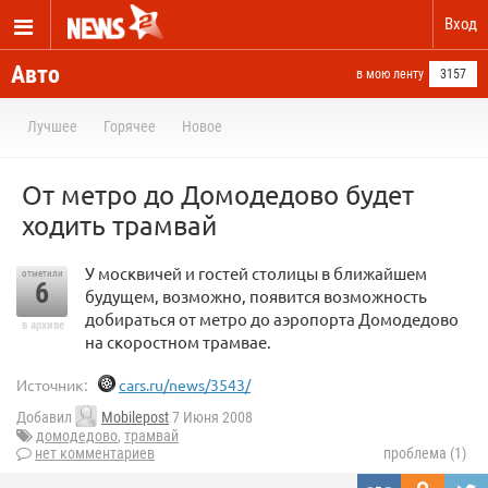
Вход
Авто
в мою ленту
3157
Лучшее
Горячее
Новое
От метро до Домодедово будет
ходить трамвай
У москвичей и гостей столицы в ближайшем
отметили
6
будущем, возможно, появится возможность
добираться от метро до аэропорта Домодедово
в архиве
на скоростном трамвае.
Источник:
cars.ru/news/3543/
Добавил
Mobilepost
7 Июня 2008
домодедово
,
трамвай
нет комментариев
проблема (1)