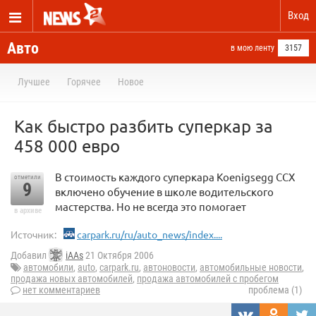
Вход
Авто
в мою ленту
3157
Лучшее
Горячее
Новое
Как быстро разбить суперкар за
458 000 евро
В стоимость каждого суперкара Koenigsegg CCX
отметили
9
включено обучение в школе водительского
мастерства. Но не всегда это помогает
в архиве
Источник:
carpark.ru/ru/auto_news/index....
Добавил
iAAs
21 Октября 2006
автомобили
,
auto
,
carpark.ru
,
автоновости
,
автомобильные новости
,
продажа новых автомобилей
,
продажа автомобилей с пробегом
нет комментариев
проблема (1)