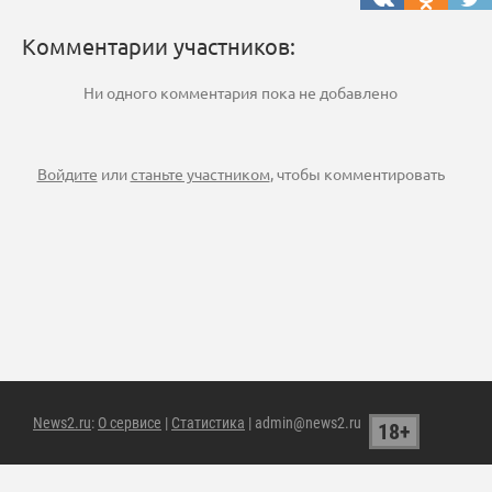
Комментарии участников:
Ни одного комментария пока не добавлено
Войдите
или
станьте участником
, чтобы комментировать
News2.ru
:
О сервисе
|
Статистика
| admin@news2.ru
18+