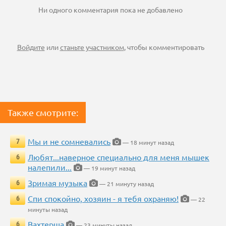
Ни одного комментария пока не добавлено
Войдите
или
станьте участником
, чтобы комментировать
Также смотрите:
Мы и не сомневались
7
— 18 минут назад
Любят...наверное специально для меня мышек
6
налепили...
— 19 минут назад
Зримая музыка
6
— 21 минуту назад
Спи спокойно, хозяин - я тебя охраняю!
6
— 22
минуты назад
Вахтерша
6
— 23 минуты назад