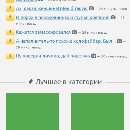
Ах, какая женщина! Мне б такую
6
— 24 минуты назад
И порох в пороховницах и стулья крепкие!
6
— 25
минут назад
Кажется замаскировался
6
— 26 минут назад
А наполнитель-то похоже холофайбер. Был...
6
—
28 минут назад
Ну поверни личико, дай поцелую
6
— 30 минут назад
Лучшее в категории