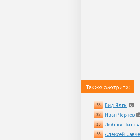
Также смотрите:
Вид Ялты
23
— 5
Иван Чернов
23
Любовь Титов
23
Алексей Савч
23