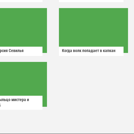
рсия Севилья
Когда волк попадает в капкан
ыльцо мистера и
д