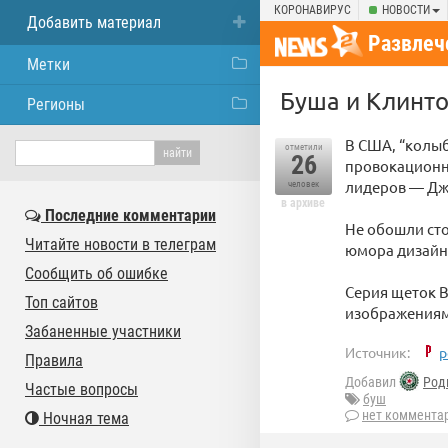
КОРОНАВИРУС
НОВОСТИ
Добавить материал
Развлеч
Метки
Буша и Клинто
Регионы
В США, “колы
отметили
26
провокационны
лидеров — Дж
человек
в архиве
Последние комментарии
Не обошли сто
Читайте новости в телеграм
юмора дизайн
Сообщить об ошибке
Серия щеток B
Топ сайтов
изображениями
Забаненные участники
Источник:
p
Правила
Добавил
Род
Частые вопросы
буш
нет коммента
Ночная тема