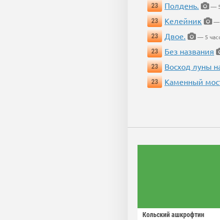
Полдень.
23
— 5
Келейник
23
— 
Двое.
23
— 5 час
Без названия
23
Восход луны н
23
Каменный мос
23
Кольский ашкрофтин