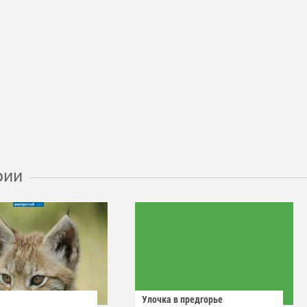
рии
Улочка в предгорье