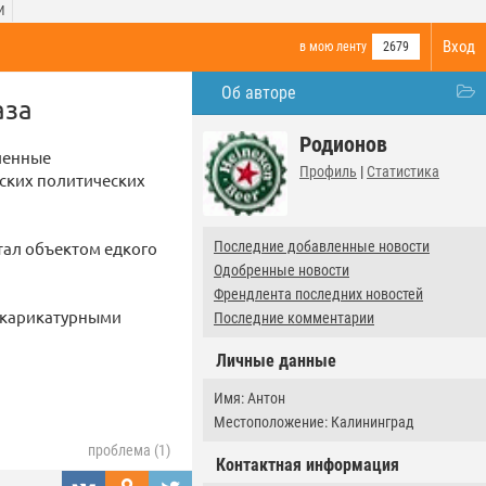
И
Вход
в мою ленту
2679
Об авторе
аза
Родионов
ленные
Профиль
|
Статистика
нских политических
тал объектом едкого
Последние добавленные новости
Одобренные новости
Френдлента последних новостей
с карикатурными
Последние комментарии
Личные данные
Имя: Антон
Местоположение: Калининград
проблема (1)
Контактная информация