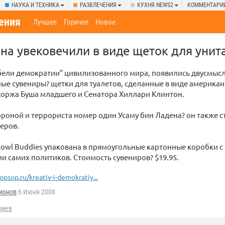
НАУКА И ТЕХНИКА
РАЗВЛЕЧЕНИЯ
КУХНЯ NEWS2
КОММЕНТАРИ
ения
Лучшее
Горячее
Новое
на увековечили в виде щеток для унит
бели демократии” цивилизованного мира, появились двусмыс
е сувениры? щетки для туалетов, сделанные в виде америка
оржа Буша младшего и Сенатора Хиллари Клинтон.
роной и террориста номер один Усаму бин Ладена? он также с
еров.
owl Buddies упакована в прямоугольные картонные коробки 
 самих политиков. Стоимость сувениров? $19.95.
opsop.ru/kreativ-i-demokratiy...
ионов
6 Июня 2008
риев