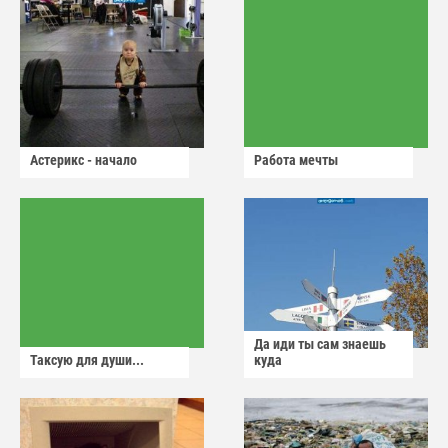
Астерикс - начало
Работа мечты
Да иди ты сам знаешь
Таксую для души...
куда