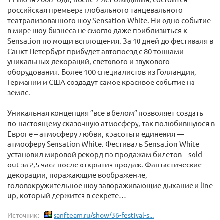
российская премьера глобального танцевального
театрализованного шоу Sensation White. Ни одно событие
в мире шоу-бизнеса не смогло даже приблизиться к
Sensation по мощи воплощения. За 10 дней до фестиваля в
Санкт-Петербург прибудет автопоезд с 80 тоннами
уникальных декораций, светового и звукового
оборудования. Более 100 специалистов из Голландии,
Германии и США создадут самое красивое событие на
земле.
Уникальная концепция ”все в белом” позволяет создать
по-настоящему сказочную атмосферу, так полюбившуюся в
Европе – атмосферу любви, красоты и единения —
атмосферу Sensation White. Фестиваль Sensation White
установил мировой рекорд по продажам билетов – sold-
out за 2,5 часа после открытия продаж. Фантастические
декорации, поражающие воображение,
головокружительное шоу завораживающие дыхание и line
up, который держится в секрете…
Источник:
sanfteam.ru/show/36-festival-s...