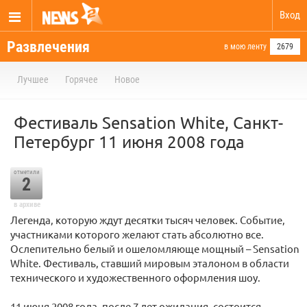
Вход
Развлечения
в мою ленту
2679
Лучшее
Горячее
Новое
Фестиваль Sensation White, Санкт-
Петербург 11 июня 2008 года
отметили
2
в архиве
Легенда, которую ждут десятки тысяч человек. Событие,
участниками которого желают стать абсолютно все.
Ослепительно белый и ошеломляюще мощный – Sensation
White. Фестиваль, ставший мировым эталоном в области
технического и художественного оформления шоу.
11 июня 2008 года, после 7 лет ожидания, состоится