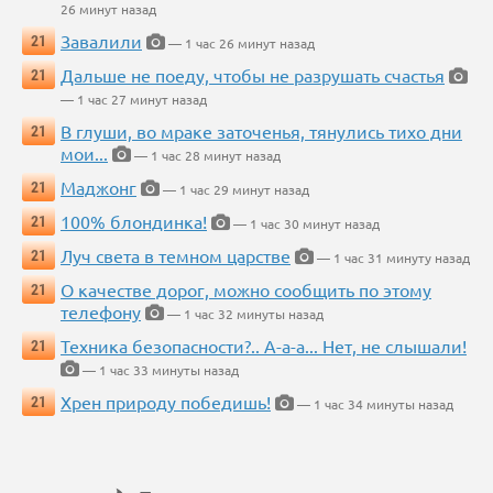
26 минут назад
Завалили
21
— 1 час 26 минут назад
Дальше не поеду, чтобы не разрушать счастья
21
— 1 час 27 минут назад
В глуши, во мраке заточенья, тянулись тихо дни
21
мои...
— 1 час 28 минут назад
Маджонг
21
— 1 час 29 минут назад
100% блондинка!
21
— 1 час 30 минут назад
Луч света в темном царстве
21
— 1 час 31 минуту назад
О качестве дорог, можно сообщить по этому
21
телефону
— 1 час 32 минуты назад
Техника безопасности?.. А-а-а... Нет, не слышали!
21
— 1 час 33 минуты назад
Хрен природу победишь!
21
— 1 час 34 минуты назад